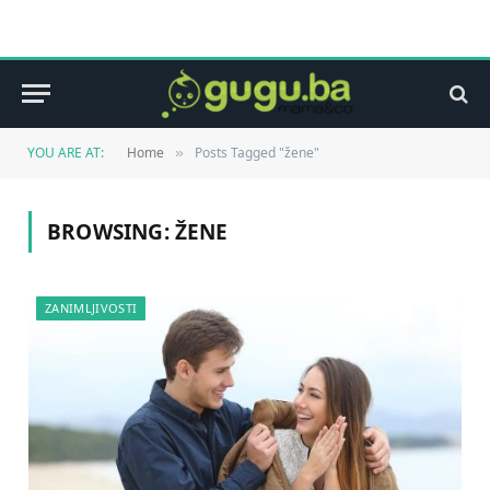
YOU ARE AT:
Home
Posts Tagged "žene"
»
BROWSING:
ŽENE
ZANIMLJIVOSTI