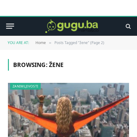
YOU ARE AT:
Home
Posts Tagged "žene" (Page 2)
»
BROWSING:
ŽENE
ZANIMLJIVOSTI