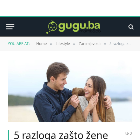
YOU ARE AT:
Home
Lifestyle
Zanimljivosti
5 razloga zašto žene imaju hladnije ruke nego muškaraci
»
»
»
5 razloga zašto žene
0