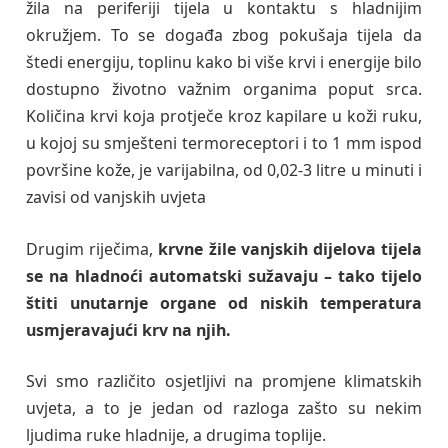
žila na periferiji tijela u kontaktu s hladnijim
okružjem. To se događa zbog pokušaja tijela da
štedi energiju, toplinu kako bi više krvi i energije bilo
dostupno životno važnim organima poput srca.
Količina krvi koja protječe kroz kapilare u koži ruku,
u kojoj su smješteni termoreceptori i to 1 mm ispod
površine kože, je varijabilna, od 0,02-3 litre u minuti i
zavisi od vanjskih uvjeta
Drugim riječima,
krvne žile vanjskih dijelova tijela
se na hladnoći automatski sužavaju – tako tijelo
štiti unutarnje organe od niskih temperatura
usmjeravajući krv na njih.
Svi smo različito osjetljivi na promjene klimatskih
uvjeta, a to je jedan od razloga zašto su nekim
ljudima ruke hladnije, a drugima toplije.