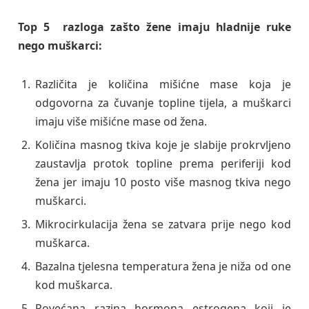
Top 5 razloga zašto žene imaju hladnije ruke
nego muškarci:
Različita je količina mišićne mase koja je
odgovorna za čuvanje topline tijela, a muškarci
imaju više mišićne mase od žena.
Količina masnog tkiva koje je slabije prokrvljeno
zaustavlja protok topline prema periferiji kod
žena jer imaju 10 posto više masnog tkiva nego
muškarci.
Mikrocirkulacija žena se zatvara prije nego kod
muškarca.
Bazalna tjelesna temperatura žena je niža od one
kod muškarca.
Povećana razina hormona estrogena koji je