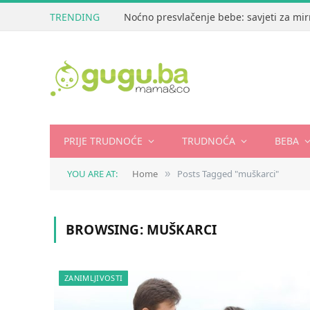
TRENDING
Noćno presvlačenje bebe: savjeti za mir
PRIJE TRUDNOĆE
TRUDNOĆA
BEBA
YOU ARE AT:
Home
Posts Tagged "muškarci"
»
BROWSING:
MUŠKARCI
ZANIMLJIVOSTI