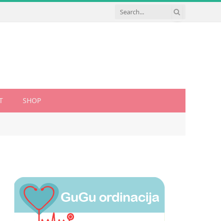
T
SHOP