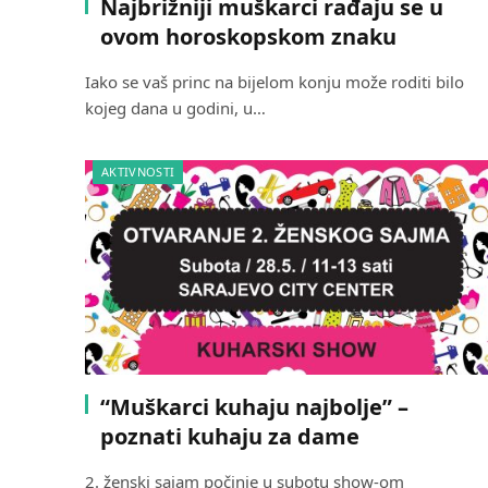
Najbrižniji muškarci rađaju se u
ovom horoskopskom znaku
Iako se vaš princ na bijelom konju može roditi bilo
kojeg dana u godini, u…
AKTIVNOSTI
“Muškarci kuhaju najbolje” –
poznati kuhaju za dame
2. ženski sajam počinje u subotu show-om