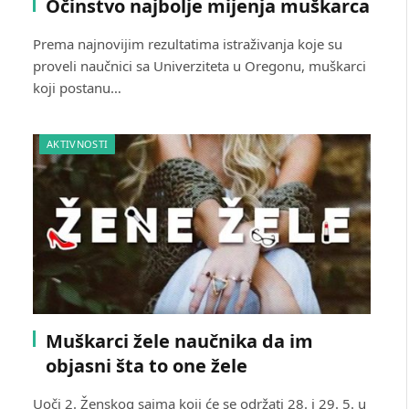
Očinstvo najbolje mijenja muškarca
Prema najnovijim rezultatima istraživanja koje su
proveli naučnici sa Univerziteta u Oregonu, muškarci
koji postanu…
AKTIVNOSTI
Muškarci žele naučnika da im
objasni šta to one žele
Uoči 2. Ženskog sajma koji će se održati 28. i 29. 5. u