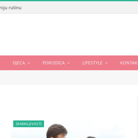
niju rutinu
DJECA
PORODICA
LIFESTYLE
KONTAK
ZANIMLJIVOSTI