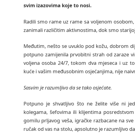
svim izazovima koje to nosi.
Radili smo rame uz rame sa voljenom osobom, 
zanimali različitim aktivnostima, dok smo starij
Međutim, nešto se uvuklo pod kožu, dobrom dijel
potpuno zamijenila prvobitni strah od zaraze v
voljena osoba 24/7, tokom dva mjeseca i uz t
kuće i vašim međusobnim osjećanjima, nije naivn
Sasvim je razumljivo da se tako osjećate.
Potpuno je shvatljivo što ne želite više ni 
kolegama, šefovima ili klijentima posredstvom
gomilu prljavog veša, igračke razbacane na sve
ručak od vas na stolu, apsolutno je razumljivo d