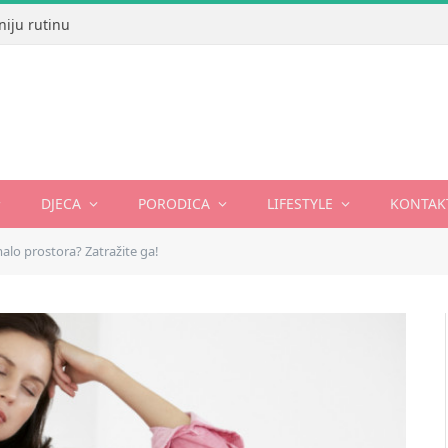
niju rutinu
DJECA
PORODICA
LIFESTYLE
KONTAK
lo prostora? Zatražite ga!