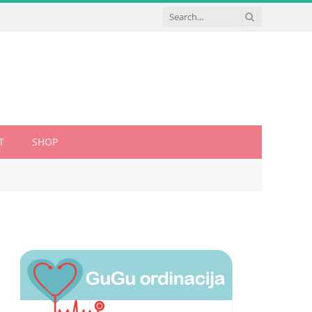
T
SHOP