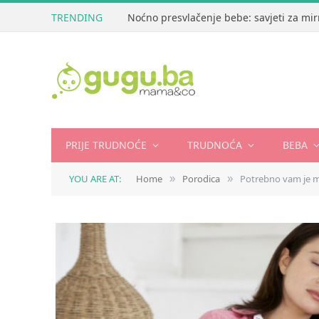
TRENDING
Noćno presvlačenje bebe: savjeti za mir
PRIJE TRUDNOĆE
TRUDNOĆA
BEBA
YOU ARE AT:
Home
Porodica
Potrebno vam je ma
»
»