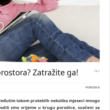
ostora? Zatražite ga!
0
PORODICA
 Međutim tokom proteklih nekoliko mjeseci mnogo
vodili smo vrijeme u krugu porodice, suočeni sa