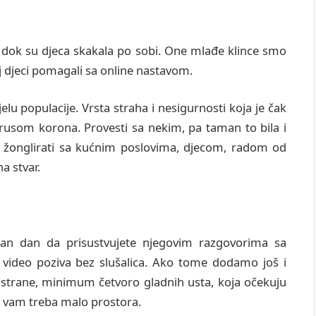
dok su djeca skakala po sobi. One mlađe klince smo
oj djeci pomagali sa online nastavom.
u populacije. Vrsta straha i nesigurnosti koja je čak
irusom korona. Provesti sa nekim, pa taman to bila i
o žonglirati sa kućnim poslovima, djecom, radom od
a stvar.
jedan dan da prisustvujete njegovim razgovorima sa
 video poziva bez slušalica. Ako tome dodamo još i
 strane, minimum četvoro gladnih usta, koja očekuju
a vam treba malo prostora.