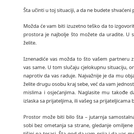
Šta učinti u toj situaciji, a da ne budete shvaćen
Možda će vam biti izuzetno teško da to izgovorite
prostora je najbolje što možete da uradite. U 
želite.
Iznenadiće vas možda to što vašem partneru za
vas same. U tom slučaju cjelokupnu situaciju, on 
naprotiv da vas raduje. Najvažnije je da mu objas
želite drugu osobu kraj sebe, već da vam jednos
mislima i osjećanjima. Naglasite mu takođe d
izlaska sa prijateljima, ili vašeg sa prijateljicam
Prostor može biti bilo šta – jutarnja samostalna
sobi bez ometanja sa strane, gledanje omiljene s
tišini na terasi. Šta god da vam prija i da vas