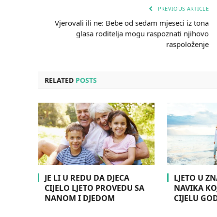
PREVIOUS ARTICLE
Vjerovali ili ne: Bebe od sedam mjeseci iz tona
glasa roditelja mogu raspoznati njihovo
raspoloženje
RELATED
POSTS
JE LI U REDU DA DJECA
LJETO U Z
CIJELO LJETO PROVEDU SA
NAVIKA KOJ
NANOM I DJEDOM
CIJELU GO