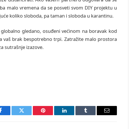
eba malo vremena da se posveti svom DIY projektu u
juće koliko sloboda, pa taman i sloboda u karantinu.
, globalno gledano, osuđeni većinom na boravak kod
a vaš brak bespotrebno trpi. Zatražite malo prostora
za sutrašnje izazove.
Facebook
Twitter
Pinterest
LinkedIn
Tumblr
Email