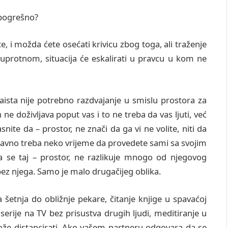
i pogrešno?
, i možda ćete osećati krivicu zbog toga, ali traženje
suprotnom, situacija će eskalirati u pravcu u kom ne
ista nije potrebno razdvajanje u smislu prostora za
ne doživljava poput vas i to ne treba da vas ljuti, već
nite da – prostor, ne znači da ga vi ne volite, niti da
tavno treba neko vrijeme da provedete sami sa svojim
a se taj – prostor, ne razlikuje mnogo od njegovog
a bez njega. Samo je malo drugačijeg oblika.
 šetnja do obližnje pekare, čitanje knjige u spavaćoj
erije na TV bez prisustva drugih ljudi, meditiranje u
 može distancirati. Ako vašem partneru odgovara da se