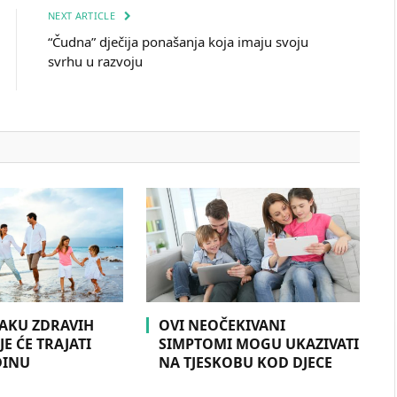
NEXT ARTICLE
“Čudna” dječija ponašanja koja imaju svoju
svrhu u razvoju
NAKU ZDRAVIH
OVI NEOČEKIVANI
E ĆE TRAJATI
SIMPTOMI MOGU UKAZIVATI
DINU
NA TJESKOBU KOD DJECE