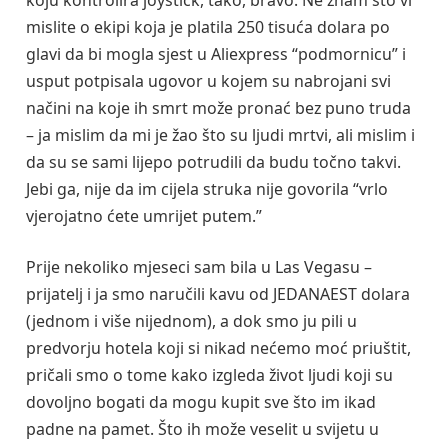
mislite o ekipi koja je platila 250 tisuća dolara po
glavi da bi mogla sjest u Aliexpress “podmornicu” i
usput potpisala ugovor u kojem su nabrojani svi
načini na koje ih smrt može pronać bez puno truda
– ja mislim da mi je žao što su ljudi mrtvi, ali mislim i
da su se sami lijepo potrudili da budu točno takvi.
Jebi ga, nije da im cijela struka nije govorila “vrlo
vjerojatno ćete umrijet putem.”
Prije nekoliko mjeseci sam bila u Las Vegasu –
prijatelj i ja smo naručili kavu od JEDANAEST dolara
(jednom i više nijednom), a dok smo ju pili u
predvorju hotela koji si nikad nećemo moć priuštit,
pričali smo o tome kako izgleda život ljudi koji su
dovoljno bogati da mogu kupit sve što im ikad
padne na pamet. Što ih može veselit u svijetu u