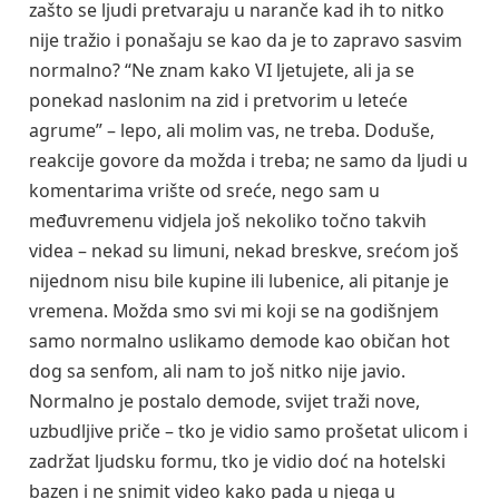
zašto se ljudi pretvaraju u naranče kad ih to nitko
nije tražio i ponašaju se kao da je to zapravo sasvim
normalno? “Ne znam kako VI ljetujete, ali ja se
ponekad naslonim na zid i pretvorim u leteće
agrume” – lepo, ali molim vas, ne treba. Doduše,
reakcije govore da možda i treba; ne samo da ljudi u
komentarima vrište od sreće, nego sam u
međuvremenu vidjela još nekoliko točno takvih
videa – nekad su limuni, nekad breskve, srećom još
nijednom nisu bile kupine ili lubenice, ali pitanje je
vremena. Možda smo svi mi koji se na godišnjem
samo normalno uslikamo demode kao običan hot
dog sa senfom, ali nam to još nitko nije javio.
Normalno je postalo demode, svijet traži nove,
uzbudljive priče – tko je vidio samo prošetat ulicom i
zadržat ljudsku formu, tko je vidio doć na hotelski
bazen i ne snimit video kako pada u njega u