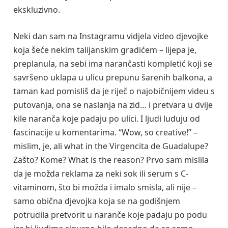
ekskluzivno.
Neki dan sam na Instagramu vidjela video djevojke
koja šeće nekim talijanskim gradićem – lijepa je,
preplanula, na sebi ima narančasti kompletić koji se
savršeno uklapa u ulicu prepunu šarenih balkona, a
taman kad pomisliš da je riječ o najobičnijem videu s
putovanja, ona se naslanja na zid… i pretvara u dvije
kile naranča koje padaju po ulici. I ljudi luduju od
fascinacije u komentarima. “Wow, so creative!” –
mislim, je, ali what in the Virgencita de Guadalupe?
Zašto? Kome? What is the reason? Prvo sam mislila
da je možda reklama za neki sok ili serum s C-
vitaminom, što bi možda i imalo smisla, ali nije –
samo obična djevojka koja se na godišnjem
potrudila pretvorit u naranče koje padaju po podu