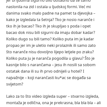
jer bi ljudima sigurno bilo dosadno da se samo
naslonila na zid i ostala u ljudskoj formi. Već mi
danima svako malo padne na pamet ta djevojka –
kako je izgledala ta šetnja? Tko je nosio naranče i
tko ih je bacao? Tko ih je skupljao s poda i opet
bacao dok nisu bili sigurni da imaju dobar kadar?
Koliko dugo su bili tamo? Koliko puta im je kadar
propao jer im je uletio neki prolaznik ili samo zato
što naranče nisu dovoljno lijepo letjele po zraku?
Koliko puta ju je naranča pogodila u glavu? Što je
kasnije bilo s narančama – jesu ih nosili sa sobom
ostatak dana ili su ih prvo odnijeli u hotel? I
najvažnije – koji narančasti ku*ac se događa sa
svijetom?
Lako za to što video izgleda super – stvarno izgleda,
montaža je odlična, ona je prekrasna, bla bla bla – ali