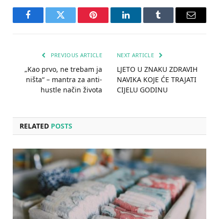
Facebook
Twitter
Pinterest
LinkedIn
Tumblr
Email
PREVIOUS ARTICLE
NEXT ARTICLE
„Kao prvo, ne trebam ja
LJETO U ZNAKU ZDRAVIH
ništa“ – mantra za anti-
NAVIKA KOJE ĆE TRAJATI
hustle način života
CIJELU GODINU
RELATED
POSTS