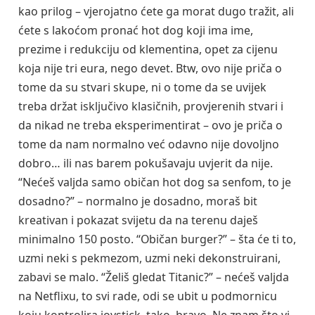
kao prilog – vjerojatno ćete ga morat dugo tražit, ali
ćete s lakoćom pronać hot dog koji ima ime,
prezime i redukciju od klementina, opet za cijenu
koja nije tri eura, nego devet. Btw, ovo nije priča o
tome da su stvari skupe, ni o tome da se uvijek
treba držat isključivo klasičnih, provjerenih stvari i
da nikad ne treba eksperimentirat – ovo je priča o
tome da nam normalno već odavno nije dovoljno
dobro… ili nas barem pokušavaju uvjerit da nije.
“Nećeš valjda samo običan hot dog sa senfom, to je
dosadno?” – normalno je dosadno, moraš bit
kreativan i pokazat svijetu da na terenu daješ
minimalno 150 posto. “Običan burger?” – šta će ti to,
uzmi neki s pekmezom, uzmi neki dekonstruirani,
zabavi se malo. “Želiš gledat Titanic?” – nećeš valjda
na Netflixu, to svi rade, odi se ubit u podmornicu
koju kontrolira joystick, tako, bravo. Ne znam što vi