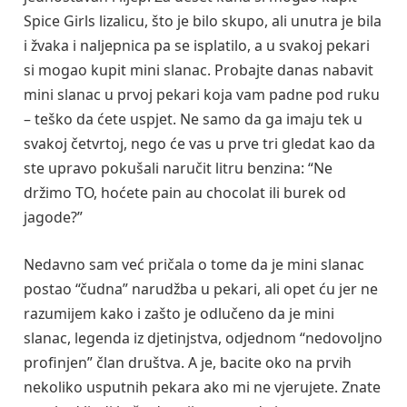
Spice Girls lizalicu, što je bilo skupo, ali unutra je bila
i žvaka i naljepnica pa se isplatilo, a u svakoj pekari
si mogao kupit mini slanac. Probajte danas nabavit
mini slanac u prvoj pekari koja vam padne pod ruku
– teško da ćete uspjet. Ne samo da ga imaju tek u
svakoj četvrtoj, nego će vas u prve tri gledat kao da
ste upravo pokušali naručit litru benzina: “Ne
držimo TO, hoćete pain au chocolat ili burek od
jagode?”
Nedavno sam već pričala o tome da je mini slanac
postao “čudna” narudžba u pekari, ali opet ću jer ne
razumijem kako i zašto je odlučeno da je mini
slanac, legenda iz djetinjstva, odjednom “nedovoljno
profinjen” član društva. A je, bacite oko na prvih
nekoliko usputnih pekara ako mi ne vjerujete. Znate