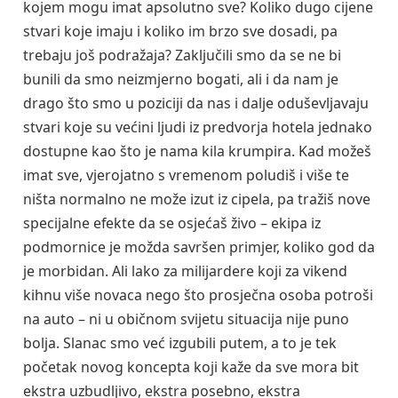
kojem mogu imat apsolutno sve? Koliko dugo cijene
stvari koje imaju i koliko im brzo sve dosadi, pa
trebaju još podražaja? Zaključili smo da se ne bi
bunili da smo neizmjerno bogati, ali i da nam je
drago što smo u poziciji da nas i dalje oduševljavaju
stvari koje su većini ljudi iz predvorja hotela jednako
dostupne kao što je nama kila krumpira. Kad možeš
imat sve, vjerojatno s vremenom poludiš i više te
ništa normalno ne može izut iz cipela, pa tražiš nove
specijalne efekte da se osjećaš živo – ekipa iz
podmornice je možda savršen primjer, koliko god da
je morbidan. Ali lako za milijardere koji za vikend
kihnu više novaca nego što prosječna osoba potroši
na auto – ni u običnom svijetu situacija nije puno
bolja. Slanac smo već izgubili putem, a to je tek
početak novog koncepta koji kaže da sve mora bit
ekstra uzbudljivo, ekstra posebno, ekstra