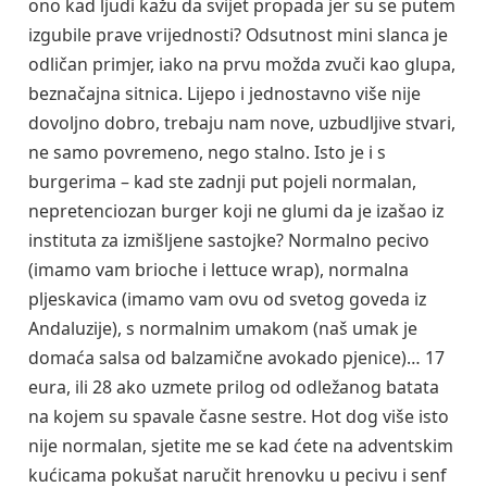
ono kad ljudi kažu da svijet propada jer su se putem
izgubile prave vrijednosti? Odsutnost mini slanca je
odličan primjer, iako na prvu možda zvuči kao glupa,
beznačajna sitnica. Lijepo i jednostavno više nije
dovoljno dobro, trebaju nam nove, uzbudljive stvari,
ne samo povremeno, nego stalno. Isto je i s
burgerima – kad ste zadnji put pojeli normalan,
nepretenciozan burger koji ne glumi da je izašao iz
instituta za izmišljene sastojke? Normalno pecivo
(imamo vam brioche i lettuce wrap), normalna
pljeskavica (imamo vam ovu od svetog goveda iz
Andaluzije), s normalnim umakom (naš umak je
domaća salsa od balzamične avokado pjenice)… 17
eura, ili 28 ako uzmete prilog od odležanog batata
na kojem su spavale časne sestre. Hot dog više isto
nije normalan, sjetite me se kad ćete na adventskim
kućicama pokušat naručit hrenovku u pecivu i senf