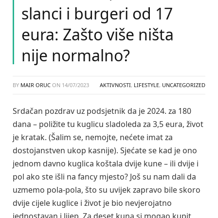
slanci i burgeri od 17
eura: Zašto više ništa
nije normalno?
BY
MAIR ORUC
ON
14/07/2023
AKTIVNOSTI
,
LIFESTYLE
,
UNCATEGORIZED
Srdačan pozdrav uz podsjetnik da je 2024. za 180
dana – poližite tu kuglicu sladoleda za 3,5 eura, život
je kratak. (Šalim se, nemojte, nećete imat za
dostojanstven ukop kasnije). Sjećate se kad je ono
jednom davno kuglica koštala dvije kune – ili dvije i
pol ako ste išli na fancy mjesto? Još su nam dali da
uzmemo pola-pola, što su uvijek zapravo bile skoro
dvije cijele kuglice i život je bio nevjerojatno
jednostavan i lijep. Za deset kuna si mogao kupit