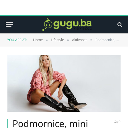
YOU ARE AT:
Home
Lifestyle
Aktivnosti
Podmornice, mini slanci i burgeri od 17 eura: Zašto više ništa nije normalno?
»
»
»
Podmornice, mini
0