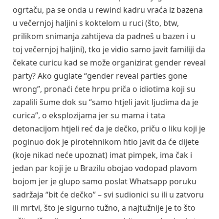
ogrtaču, pa se onda u rewind kadru vraća iz bazena
u večernjoj haljini s koktelom u ruci (što, btw,
prilikom snimanja zahtijeva da padneš u bazen i u
toj večernjoj haljini), tko je vidio samo javit familiji da
čekate curicu kad se može organizirat gender reveal
party? Ako guglate “gender reveal parties gone
wrong”, pronaći ćete hrpu priča o idiotima koji su
zapalili šume dok su “samo htjeli javit ljudima da je
curica”, o eksplozijama jer su mama i tata
detonacijom htjeli reć da je dečko, priču o liku koji je
poginuo dok je pirotehnikom htio javit da će dijete
(koje nikad neće upoznat) imat pimpek, ima čak i
jedan par koji je u Brazilu obojao vodopad plavom
bojom jer je glupo samo poslat Whatsapp poruku
sadržaja “bit će dečko” – svi sudionici su ili u zatvoru
ili mrtvi, što je sigurno tužno, a najtužnije je to što