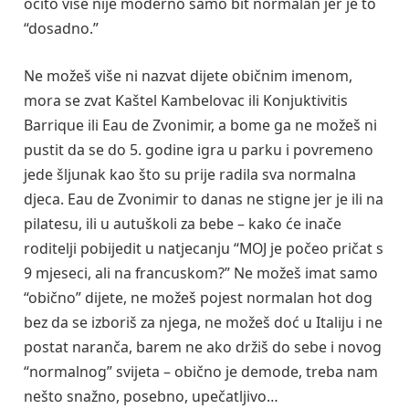
očito više nije moderno samo bit normalan jer je to
“dosadno.”
Ne možeš više ni nazvat dijete običnim imenom,
mora se zvat Kaštel Kambelovac ili Konjuktivitis
Barrique ili Eau de Zvonimir, a bome ga ne možeš ni
pustit da se do 5. godine igra u parku i povremeno
jede šljunak kao što su prije radila sva normalna
djeca. Eau de Zvonimir to danas ne stigne jer je ili na
pilatesu, ili u autuškoli za bebe – kako će inače
roditelji pobijedit u natjecanju “MOJ je počeo pričat s
9 mjeseci, ali na francuskom?” Ne možeš imat samo
“obično” dijete, ne možeš pojest normalan hot dog
bez da se izboriš za njega, ne možeš doć u Italiju i ne
postat naranča, barem ne ako držiš do sebe i novog
“normalnog” svijeta – obično je demode, treba nam
nešto snažno, posebno, upečatljivo…