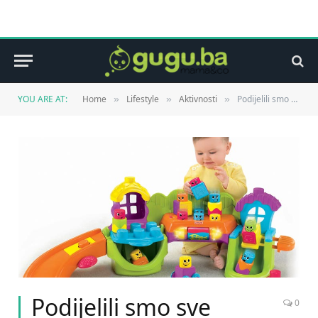
YOU ARE AT:
Home
Lifestyle
Aktivnosti
Podijelili smo sve Fisher Price igračke!
»
»
»
Podijelili smo sve
0