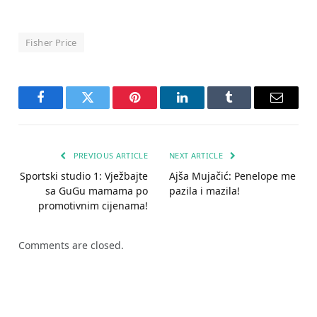
Fisher Price
Facebook
Twitter
Pinterest
LinkedIn
Tumblr
Email
PREVIOUS ARTICLE
NEXT ARTICLE
Sportski studio 1: Vježbajte
Ajša Mujačić: Penelope me
sa GuGu mamama po
pazila i mazila!
promotivnim cijenama!
Comments are closed.