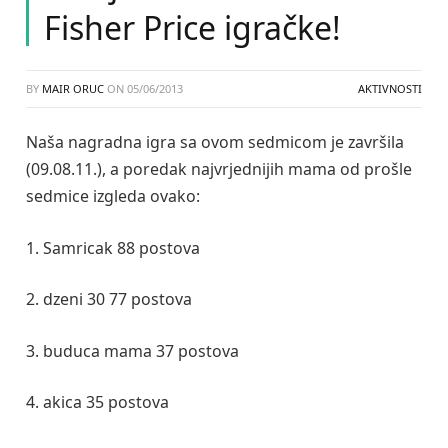
Fisher Price igračke!
BY
MAIR ORUC
ON
05/06/2013
AKTIVNOSTI
Naša nagradna igra sa ovom sedmicom je završila
(09.08.11.), a poredak najvrjednijih mama od prošle
sedmice izgleda ovako:
1. Samricak 88 postova
2. dzeni 30 77 postova
3. buduca mama 37 postova
4. akica 35 postova