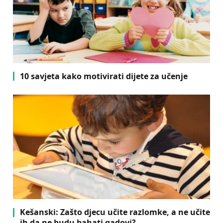
10 savjeta kako motivirati dijete za učenje
Kešanski: Zašto djecu učite razlomke, a ne učite
ih da ne budu bahati gadovi?