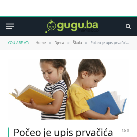
YOU ARE AT:
Home
Djeca
Škola
Počeo je upis prvačića u osnovne škole
»
»
»
Počeo je upis prvačića
0