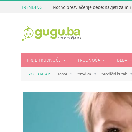
TRENDING
Noćno presvlačenje bebe: savjeti za mir
PRIJE TRUDNOĆE
TRUDNOĆA
BEBA
YOU ARE AT:
Home
Porodica
Porodični kutak
»
»