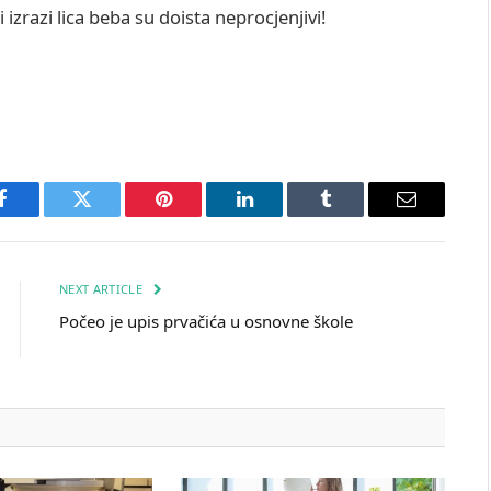
 izrazi lica beba su doista neprocjenjivi!
Facebook
Twitter
Pinterest
LinkedIn
Tumblr
Email
NEXT ARTICLE
Počeo je upis prvačića u osnovne škole