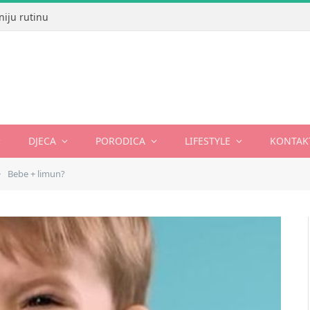
niju rutinu
DJECA
PORODICA
LIFESTYLE
KONTAK
Bebe + limun?
»