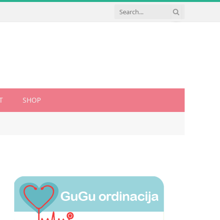
T
SHOP