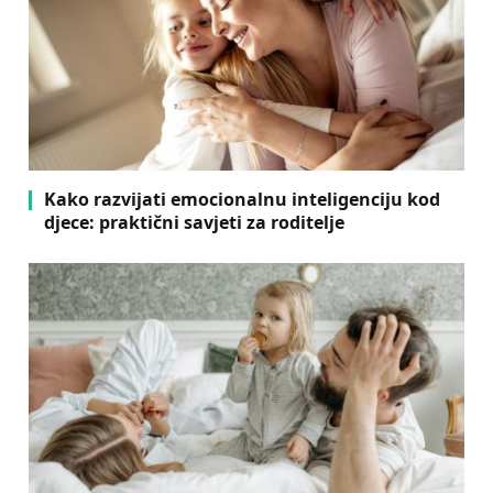
Kako razvijati emocionalnu inteligenciju kod
djece: praktični savjeti za roditelje