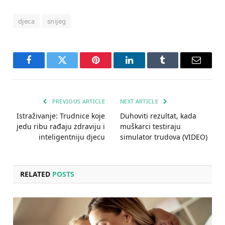
djeca
snijeg
Facebook
Twitter
Pinterest
LinkedIn
Tumblr
Email
PREVIOUS ARTICLE
NEXT ARTICLE
Istraživanje: Trudnice koje
Duhoviti rezultat, kada
jedu ribu rađaju zdraviju i
muškarci testiraju
inteligentniju djecu
simulator trudova (VIDEO)
RELATED
POSTS