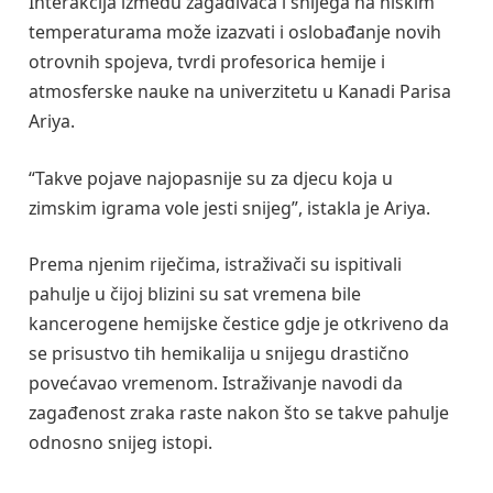
Interakcija između zagađivača i snijega na niskim
temperaturama može izazvati i oslobađanje novih
otrovnih spojeva, tvrdi profesorica hemije i
atmosferske nauke na univerzitetu u Kanadi Parisa
Ariya.
“Takve pojave najopasnije su za djecu koja u
zimskim igrama vole jesti snijeg”, istakla je Ariya.
Prema njenim riječima, istraživači su ispitivali
pahulje u čijoj blizini su sat vremena bile
kancerogene hemijske čestice gdje je otkriveno da
se prisustvo tih hemikalija u snijegu drastično
povećavao vremenom. Istraživanje navodi da
zagađenost zraka raste nakon što se takve pahulje
odnosno snijeg istopi.