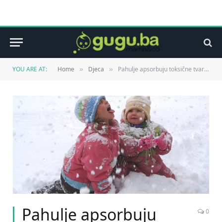
YOU ARE AT:
Home
Djeca
Pahulje apsorbuju toksične tvari koje izbacuju automobili
»
»
Pahulje apsorbuju
0