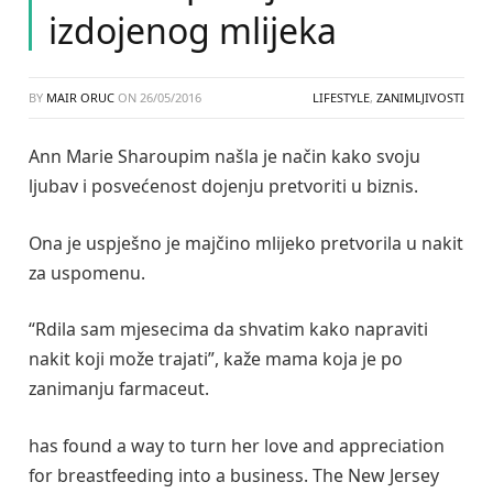
izdojenog mlijeka
BY
MAIR ORUC
ON
26/05/2016
LIFESTYLE
,
ZANIMLJIVOSTI
Ann Marie Sharoupim našla je način kako svoju
ljubav i posvećenost dojenju pretvoriti u biznis.
Ona je uspješno je majčino mlijeko pretvorila u nakit
za uspomenu.
“Rdila sam mjesecima da shvatim kako napraviti
nakit koji može trajati”, kaže mama koja je po
zanimanju farmaceut.
has found a way to turn her love and appreciation
for breastfeeding into a business. The New Jersey