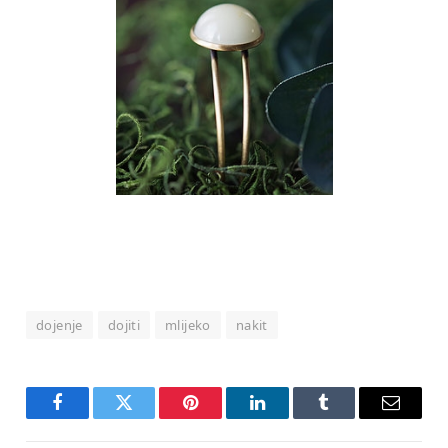
dojenje
dojiti
mlijeko
nakit
Facebook
Twitter
Pinterest
LinkedIn
Tumblr
Email