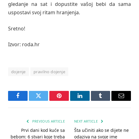
gledanje na sat i dopustite vašoj bebi da sama
uspostavi svoj ritam hranjenja.
Sretno!
Izvor: roda.hr
dojenje
pravilno dojenje
Facebook
Twitter
Pinterest
LinkedIn
Tumblr
Email
PREVIOUS ARTICLE
NEXT ARTICLE
Prvi dani kod kuće sa
Šta učiniti ako se dijete ne
bebom: 6 stvari koje treba
odaziva na svoje ime