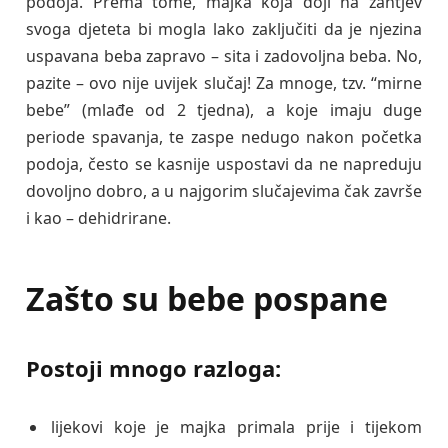
podoja. Prema tome, majka koja doji na zahtjev
svoga djeteta bi mogla lako zaključiti da je njezina
uspavana beba zapravo – sita i zadovoljna beba. No,
pazite – ovo nije uvijek slučaj! Za mnoge, tzv. “mirne
bebe” (mlađe od 2 tjedna), a koje imaju duge
periode spavanja, te zaspe nedugo nakon početka
podoja, često se kasnije uspostavi da ne napreduju
dovoljno dobro, a u najgorim slučajevima čak završe
i kao – dehidrirane.
Zašto su bebe pospane
Postoji mnogo razloga:
lijekovi koje je majka primala prije i tijekom