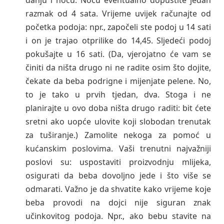
razmak od 4 sata. Vrijeme uvijek računajte od
početka podoja: npr., započeli ste podoj u 14 sati
i on je trajao otprilike do 14,45. Sljedeći podoj
pokušajte u 16 sati. (Da, vjerojatno će vam se
činiti da ništa drugo ni ne radite osim što dojite,
čekate da beba podrigne i mijenjate pelene. No,
to je tako u prvih tjedan, dva. Stoga i ne
planirajte u ovo doba ništa drugo raditi: bit ćete
sretni ako uopće ulovite koji slobodan trenutak
za tuširanje.) Zamolite nekoga za pomoć u
kućanskim poslovima. Vaši trenutni najvažniji
poslovi su: uspostaviti proizvodnju mlijeka,
osigurati da beba dovoljno jede i što više se
odmarati. Važno je da shvatite kako vrijeme koje
beba provodi na dojci nije siguran znak
učinkovitog podoja. Npr., ako bebu stavite na