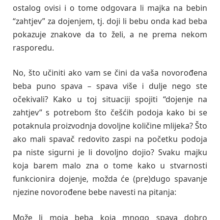
ostalog ovisi i o tome odgovara li majka na bebin
“zahtjev” za dojenjem, tj. doji li bebu onda kad beba
pokazuje znakove da to želi, a ne prema nekom
rasporedu.
No, što učiniti ako vam se čini da vaša novorođena
beba puno spava – spava više i dulje nego ste
očekivali? Kako u toj situaciji spojiti “dojenje na
zahtjev” s potrebom što češćih podoja kako bi se
potaknula proizvodnja dovoljne količine mlijeka? Što
ako mali spavač redovito zaspi na početku podoja
pa niste sigurni je li dovoljno dojio? Svaku majku
koja barem malo zna o tome kako u stvarnosti
funkcionira dojenje, možda će (pre)dugo spavanje
njezine novorođene bebe navesti na pitanja:
Može li moja beba koja mnogo spava dobro