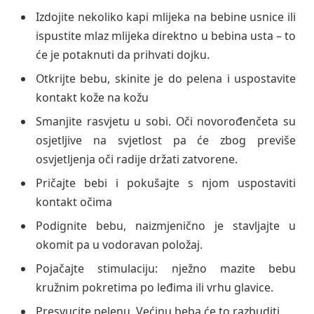
Izdojite nekoliko kapi mlijeka na bebine usnice ili
ispustite mlaz mlijeka direktno u bebina usta – to
će je potaknuti da prihvati dojku.
Otkrijte bebu, skinite je do pelena i uspostavite
kontakt kože na kožu
Smanjite rasvjetu u sobi. Oči novorođenčeta su
osjetljive na svjetlost pa će zbog previše
osvjetljenja oči radije držati zatvorene.
Pričajte bebi i pokušajte s njom uspostaviti
kontakt očima
Podignite bebu, naizmjenično je stavljajte u
okomit pa u vodoravan položaj.
Pojačajte stimulaciju: nježno mazite bebu
kružnim pokretima po leđima ili vrhu glavice.
Presvucite pelenu. Većinu beba će to razbuditi.