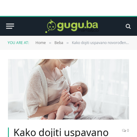
YOU ARE AT:
Home
Beba
Kako dojiti uspavano novorođenče
»
»
Kako dojiti uspavano
0