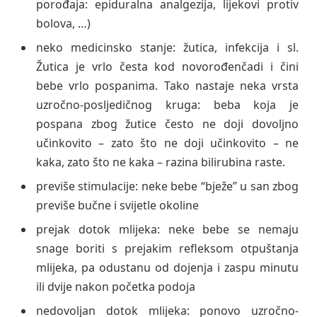
porođaja: epiduralna analgezija, lijekovi protiv
bolova, …)
neko medicinsko stanje: žutica, infekcija i sl.
Žutica je vrlo česta kod novorođenčadi i čini
bebe vrlo pospanima. Tako nastaje neka vrsta
uzročno-posljedičnog kruga: beba koja je
pospana zbog žutice često ne doji dovoljno
učinkovito – zato što ne doji učinkovito – ne
kaka, zato što ne kaka – razina bilirubina raste.
previše stimulacije: neke bebe “bježe” u san zbog
previše bučne i svijetle okoline
prejak dotok mlijeka: neke bebe se nemaju
snage boriti s prejakim refleksom otpuštanja
mlijeka, pa odustanu od dojenja i zaspu minutu
ili dvije nakon početka podoja
nedovoljan dotok mlijeka: ponovo uzročno-