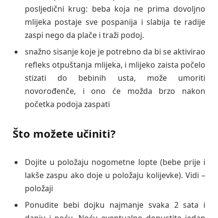
posljedični krug: beba koja ne prima dovoljno
mlijeka postaje sve pospanija i slabija te radije
zaspi nego da plače i traži podoj.
snažno sisanje koje je potrebno da bi se aktivirao
refleks otpuštanja mlijeka, i mlijeko zaista počelo
stizati do bebinih usta, može umoriti
novorođenče, i ono će možda brzo nakon
početka podoja zaspati
Što možete učiniti?
Dojite u položaju nogometne lopte (bebe prije i
lakše zaspu ako doje u položaju kolijevke). Vidi –
položaji
Ponudite bebi dojku najmanje svaka 2 sata i
danju i noću. Noću eventualno dopustite jedan