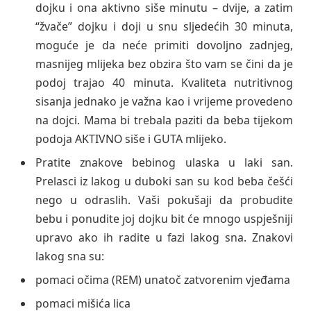
dojku i ona aktivno siše minutu – dvije, a zatim
“žvače” dojku i doji u snu sljedećih 30 minuta,
moguće je da neće primiti dovoljno zadnjeg,
masnijeg mlijeka bez obzira što vam se čini da je
podoj trajao 40 minuta. Kvaliteta nutritivnog
sisanja jednako je važna kao i vrijeme provedeno
na dojci. Mama bi trebala paziti da beba tijekom
podoja AKTIVNO siše i GUTA mlijeko.
Pratite znakove bebinog ulaska u laki san.
Prelasci iz lakog u duboki san su kod beba češći
nego u odraslih. Vaši pokušaji da probudite
bebu i ponudite joj dojku bit će mnogo uspješniji
upravo ako ih radite u fazi lakog sna. Znakovi
lakog sna su:
pomaci očima (REM) unatoč zatvorenim vjeđama
pomaci mišića lica