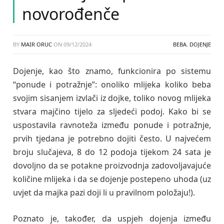
novorođenče
BY
MAIR ORUC
ON
09/12/2024
BEBA
,
DOJENJE
Dojenje, kao što znamo, funkcionira po sistemu
“ponude i potražnje”: onoliko mlijeka koliko beba
svojim sisanjem izvlači iz dojke, toliko novog mlijeka
stvara majčino tijelo za sljedeći podoj. Kako bi se
uspostavila ravnoteža između ponude i potražnje,
prvih tjedana je potrebno dojiti često. U najvećem
broju slučajeva, 8 do 12 podoja tijekom 24 sata je
dovoljno da se potakne proizvodnja zadovoljavajuće
količine mlijeka i da se dojenje postepeno uhoda (uz
uvjet da majka pazi doji li u pravilnom položaju!).
Poznato je, također, da uspjeh dojenja između