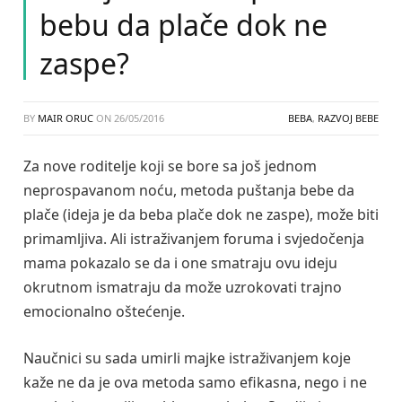
bebu da plače dok ne
zaspe?
BY
MAIR ORUC
ON
26/05/2016
BEBA
,
RAZVOJ BEBE
Za nove roditelje koji se bore sa još jednom
neprospavanom noću, metoda puštanja bebe da
plače (ideja je da beba plače dok ne zaspe), može biti
primamljiva. Ali istraživanjem foruma i svjedočenja
mama pokazalo se da i one smatraju ovu ideju
okrutnom ismatraju da može uzrokovati trajno
emocionalno oštećenje.
Naučnici su sada umirli majke istraživanjem koje
kaže ne da je ova metoda samo efikasna, nego i ne