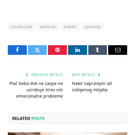
istraživanje
plakanje
plakati
spavanje
Facebook
Twitter
Pinterest
LinkedIn
Tumblr
Email
PREVIOUS ARTICLE
NEXT ARTICLE
Plač beba dok ne zaspe ne
Nakit napravljen od
uzrokuje stres niti
izdojenog mlijeka
emocionalne probleme
RELATED
POSTS