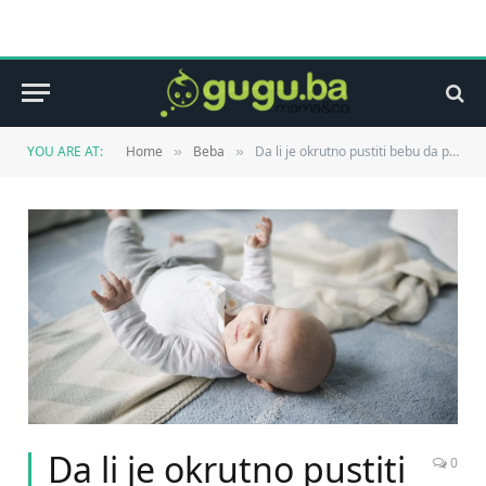
YOU ARE AT:
Home
Beba
Da li je okrutno pustiti bebu da plače dok ne zaspe?
»
»
Da li je okrutno pustiti
0