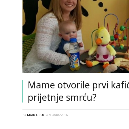
Mame otvorile prvi kafić
prijetnje smrću?
BY
MAIR ORUC
ON
28/04/2016