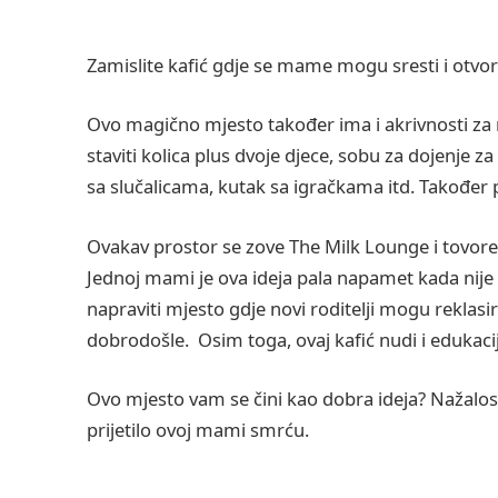
Zamislite kafić gdje se mame mogu sresti i otvor
Ovo magično mjesto također ima i akrivnosti za 
staviti kolica plus dvoje djece, sobu za dojenje z
sa slučalicama, kutak sa igračkama itd. Također p
Ovakav prostor se zove The Milk Lounge i tovoren
Jednoj mami je ova ideja pala napamet kada nije 
napraviti mjesto gdje novi roditelji mogu reklas
dobrodošle. Osim toga, ovaj kafić nudi i edukaciju
Ovo mjesto vam se čini kao dobra ideja? Nažalost
prijetilo ovoj mami smrću.