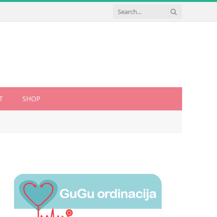
T
SHOP