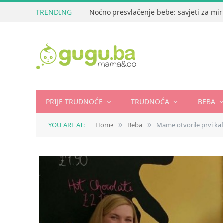
TRENDING
Noćno presvlačenje bebe: savjeti za mir
PRIJE TRUDNOĆE
TRUDNOĆA
BEBA
YOU ARE AT:
Home
Beba
Mame otvorile prvi kafi
»
»