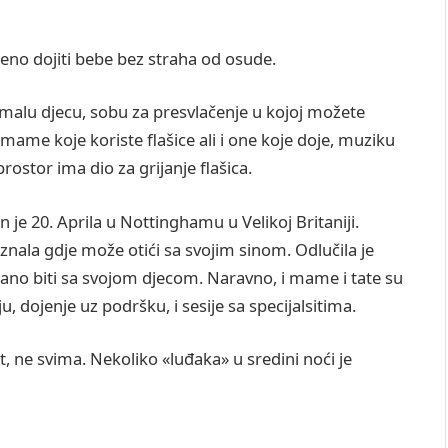
eno dojiti bebe bez straha od osude.
malu djecu, sobu za presvlačenje u kojoj možete
a mame koje koriste flašice ali i one koje doje, muziku
rostor ima dio za grijanje flašica.
 je 20. Aprila u Nottinghamu u Velikoj Britaniji.
znala gdje može otići sa svojim sinom. Odlučila je
irano biti sa svojom djecom. Naravno, i mame i tate su
, dojenje uz podršku, i sesije sa specijalsitima.
, ne svima. Nekoliko «luđaka» u sredini noći je