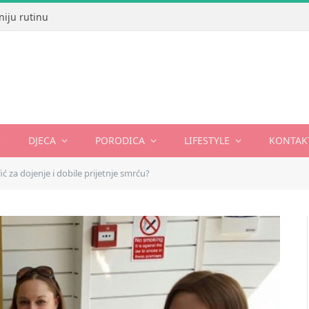
niju rutinu
DJECA
PORODICA
LIFESTYLE
KONTAK
ć za dojenje i dobile prijetnje smrću?