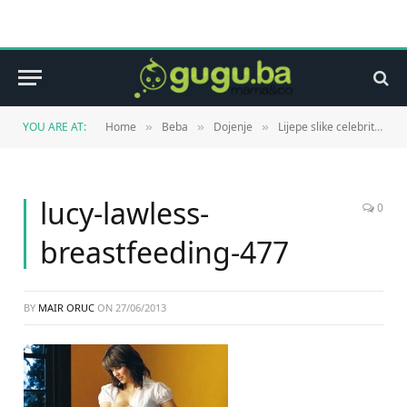
YOU ARE AT:
Home
Beba
Dojenje
Lijepe slike celebrity mama dojilja
»
»
»
lucy-lawless-
0
breastfeeding-477
BY
MAIR ORUC
ON
27/06/2013