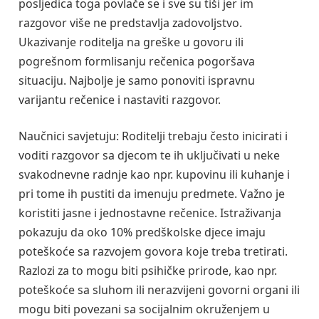
posljedica toga povlače se i sve su tiši jer im
razgovor više ne predstavlja zadovoljstvo.
Ukazivanje roditelja na greške u govoru ili
pogrešnom formlisanju rečenica pogoršava
situaciju. Najbolje je samo ponoviti ispravnu
varijantu rečenice i nastaviti razgovor.
Naučnici savjetuju: Roditelji trebaju često inicirati i
voditi razgovor sa djecom te ih uključivati u neke
svakodnevne radnje kao npr. kupovinu ili kuhanje i
pri tome ih pustiti da imenuju predmete. Važno je
koristiti jasne i jednostavne rečenice. Istraživanja
pokazuju da oko 10% predškolske djece imaju
poteškoće sa razvojem govora koje treba tretirati.
Razlozi za to mogu biti psihičke prirode, kao npr.
poteškoće sa sluhom ili nerazvijeni govorni organi ili
mogu biti povezani sa socijalnim okruženjem u