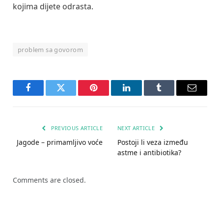
kojima dijete odrasta.
problem sa govorom
Facebook
Twitter
Pinterest
LinkedIn
Tumblr
Email
PREVIOUS ARTICLE
NEXT ARTICLE
Jagode – primamljivo voće
Postoji li veza između
astme i antibiotika?
Comments are closed.