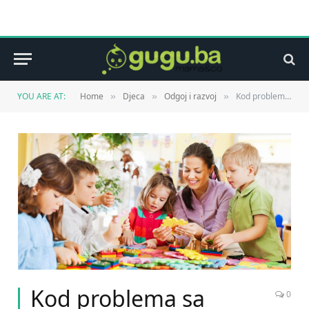
YOU ARE AT:
Home
Djeca
Odgoj i razvoj
Kod problema sa govorom: Djecu podsticati igrom
»
»
»
Kod problema sa
0