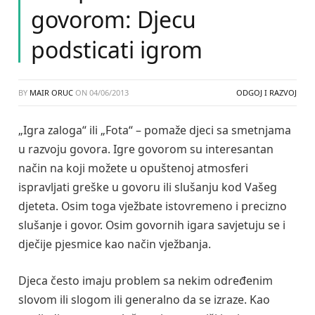
govorom: Djecu
podsticati igrom
BY
MAIR ORUC
ON
04/06/2013
ODGOJ I RAZVOJ
„Igra zaloga“ ili „Fota“ – pomaže djeci sa smetnjama
u razvoju govora. Igre govorom su interesantan
način na koji možete u opuštenoj atmosferi
ispravljati greške u govoru ili slušanju kod Vašeg
djeteta. Osim toga vježbate istovremeno i precizno
slušanje i govor. Osim govornih igara savjetuju se i
dječije pjesmice kao način vježbanja.
Djeca često imaju problem sa nekim određenim
slovom ili slogom ili generalno da se izraze. Kao