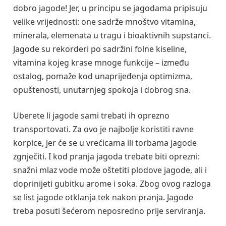
dobro jagode! Jer, u principu se jagodama pripisuju
velike vrijednosti: one sadrže mnoštvo vitamina,
minerala, elemenata u tragu i bioaktivnih supstanci.
Jagode su rekorderi po sadržini folne kiseline,
vitamina kojeg krase mnoge funkcije – između
ostalog, pomaže kod unaprijeđenja optimizma,
opuštenosti, unutarnjeg spokoja i dobrog sna.
Uberete li jagode sami trebati ih oprezno
transportovati. Za ovo je najbolje koristiti ravne
korpice, jer će se u vrećicama ili torbama jagode
zgnječiti. I kod pranja jagoda trebate biti oprezni:
snažni mlaz vode može oštetiti plodove jagode, ali i
doprinijeti gubitku arome i soka. Zbog ovog razloga
se list jagode otklanja tek nakon pranja. Jagode
treba posuti šećerom neposredno prije serviranja.