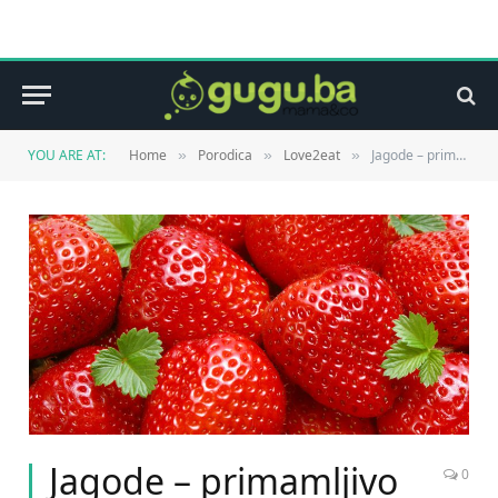
YOU ARE AT:
Home
Porodica
Love2eat
Jagode – primamljivo voće
»
»
»
Jagode – primamljivo
0