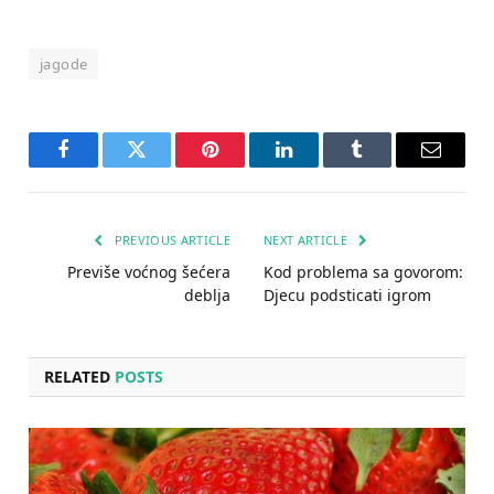
jagode
Facebook
Twitter
Pinterest
LinkedIn
Tumblr
Email
PREVIOUS ARTICLE
NEXT ARTICLE
Previše voćnog šećera
Kod problema sa govorom:
deblja
Djecu podsticati igrom
RELATED
POSTS