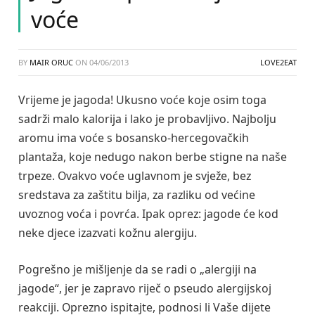
voće
BY
MAIR ORUC
ON
04/06/2013
LOVE2EAT
Vrijeme je jagoda! Ukusno voće koje osim toga
sadrži malo kalorija i lako je probavljivo. Najbolju
aromu ima voće s bosansko-hercegovačkih
plantaža, koje nedugo nakon berbe stigne na naše
trpeze. Ovakvo voće uglavnom je svježe, bez
sredstava za zaštitu bilja, za razliku od većine
uvoznog voća i povrća. Ipak oprez: jagode će kod
neke djece izazvati kožnu alergiju.
Pogrešno je mišljenje da se radi o „alergiji na
jagode“, jer je zapravo riječ o pseudo alergijskoj
reakciji. Oprezno ispitajte, podnosi li Vaše dijete