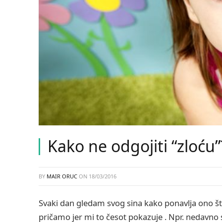
Kako ne odgojiti “zloću”
BY
MAIR ORUC
ON
18/03/2016
Svaki dan gledam svog sina kako ponavlja ono št
pričamo jer mi to česot pokazuje . Npr. nedavno s