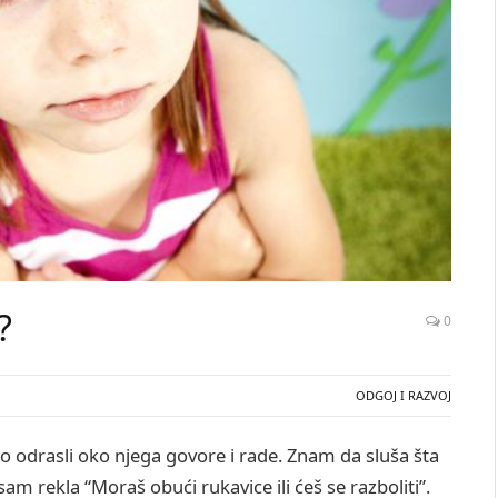
?
0
ODGOJ I RAZVOJ
o odrasli oko njega govore i rade. Znam da sluša šta
am rekla “Moraš obući rukavice ili ćeš se razboliti”.