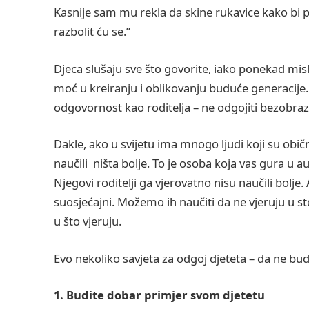
Kasnije sam mu rekla da skine rukavice kako bi 
razbolit ću se.”
Djeca slušaju sve što govorite, iako ponekad mis
moć u kreiranju i oblikovanju buduće generacije
odgovornost kao roditelja – ne odgojiti bezobraz
Dakle, ako u svijetu ima mnogo ljudi koji su običn
naučili ništa bolje. To je osoba koja vas gura u aut
Njegovi roditelji ga vjerovatno nisu naučili bolje
suosjećajni. Možemo ih naučiti da ne vjeruju u st
u što vjeruju.
Evo nekoliko savjeta za odgoj djeteta – da ne bud
1. Budite dobar primjer svom djetetu