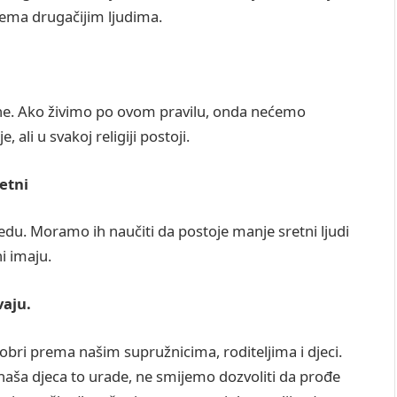
rema drugačijim ljudima.
ine. Ako živimo po ovom pravilu, onda nećemo
 ali u svakoj religiji postoji.
etni
jedu. Moramo ih naučiti da postoje manje sretni ljudi
i imaju.
vaju.
bri prema našim supružnicima, roditeljima i djeci.
a naša djeca to urade, ne smijemo dozvoliti da prođe