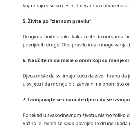
koja znaju više su češće tolerantna i otvorena p
5. Živite po “zlatnom pravilu”
Drugima činite onako kako želite da oni vama č
povrijediti druge. Ovo pravilo ima mnoge varijacije,
6. Naučite ih da misle o onim koji su manje sr
Djeca misle da svi imaju kuću da žive i hranu da 
u svijetu i da moraju biti zahvalni na onom što on
7. Izvinjavajte se i naučite djecu da se izvinja
Ponekad u svakodnevnom životu, nismo toliko do
Važno je izviniti se kada povrijedite druge i kad