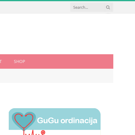
T
SHOP