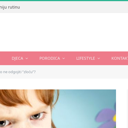
niju rutinu
DJECA
PORODICA
LIFESTYLE
KONTAK
o ne odgojiti “zloću”?