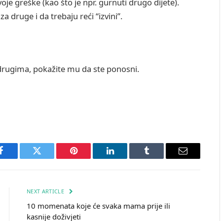
voje greške (kao što je npr. gurnuti drugo dijete).
a druge i da trebaju reći “izvini”.
drugima, pokažite mu da ste ponosni.
Facebook
Twitter
Pinterest
LinkedIn
Tumblr
Email
NEXT ARTICLE
10 momenata koje će svaka mama prije ili
kasnije doživjeti