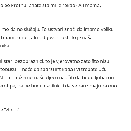
pojeo krofnu. Znate šta mi je rekao? Ali mama,
limo da ne slušaju. To ustvari znači da imamo veliku
. Imamo moć, ali i odgovornost. To je naša
nika.
i stari bezobraznici, to je vjerovatno zato što nisu
obusu ili neće da zadrži lift kada i vi trebate ući.
. Ali mi možemo našu djecu naučiti da budu ljubazni i
erotipe, da ne budu nasilnici i da se zauzimaju za ono
e “zloćo”: