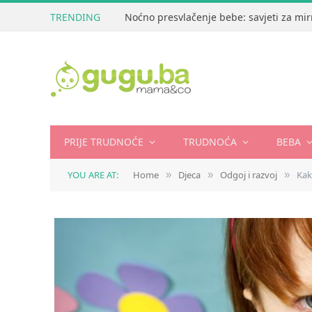
TRENDING
Noćno presvlačenje bebe: savjeti za mir
PRIJE TRUDNOĆE
TRUDNOĆA
BEBA
YOU ARE AT:
Home
Djeca
Odgoj i razvoj
Kak
»
»
»