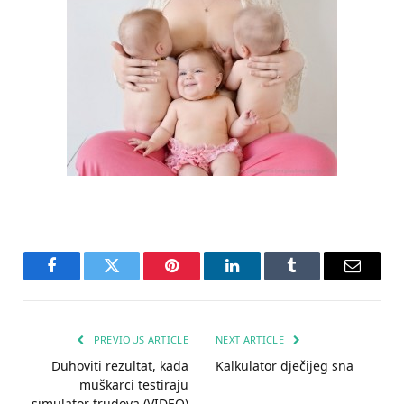
Facebook
Twitter
Pinterest
LinkedIn
Tumblr
Email
PREVIOUS ARTICLE
NEXT ARTICLE
Duhoviti rezultat, kada
Kalkulator dječijeg sna
muškarci testiraju
simulator trudova (VIDEO)