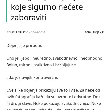
koje sigurno nećete
zaboraviti
BY
MAIR ORUC
ON
20/01/2016
BEBA
,
DOJENJE
Dojenje je prirodno.
Ono je lijepo i neuredno, svakodnevno i neophodno.
Bolno, mirno, instiktivno i iscrpljujuće.
I da, još uvijek kontraverzno.
Ove slike dojenja prikazuju sve to i više. Za neke od
ovih fotografija kažu da su uvrnute i odvratne. Dok
ih drugi slave. Neke pokazuju svakodnevnicu. Neke
prikazuju mamu kako doji, dok ostale prikazuju