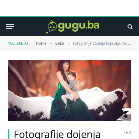
YOU ARE AT:
Home
Beba
Fotografije dojenja koje sigurno nećete zaboraviti
»
»
Fotografije dojenja
0