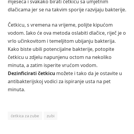
mjeseca i svakako birati četkicu sa umjetnim
dlačicama jer se na takvim sporije razvijaju bakterije.
Četkicu, s vremena na vrijeme, polijte kipućom
vodom. Iako će ova metoda oslabiti dlačice, riječ je o
vrlo učinkovitom i temeljitom ubijanju bakterija.
Kako biste ubili potencijalne bakterije, potopite
četkicu u zdjelu napunjenu octom na nekoliko
minuta, a zatim isperite vrućom vodom.
Dezinficirati četkicu
možete i tako da je ostavite u
antibakterijskoj vodici za ispiranje usta na pet
minuta.
ćetkica za zube
zubi