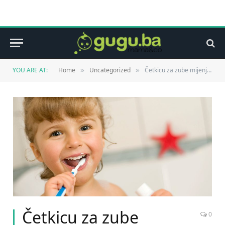
YOU ARE AT:
Home
Uncategorized
Četkicu za zube mijenjati nakon svake infekcije/prehlade
»
»
Četkicu za zube
0