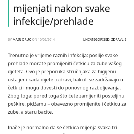
mijenjati nakon svake
infekcije/prehlade
BY
MAIR ORUC
ON
10/02/2014
UNCATEGORIZED
,
ZDRAVLJE
Trenutno je vrijeme raznih infekcija: poslije svake
prehlade morate promijeniti četkicu za zube vašeg
djeteta. Ovo je preporuka stručnjaka za higijenu
usta jer i kada dijete ozdravi, bakcili se zadržavaju u
četkici i mogu dovesti do ponovnog razboljevanja.
Zbog toga: pored toga što ćete zamijeniti posteljinu,
peškire, pidžamu – obavezno promijenite i četkicu za
zube, a staru bacite.
Inače je normalno da se četkica mijenja svaka tri