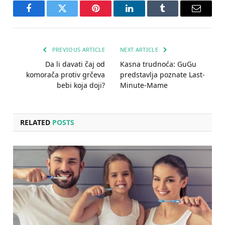
Facebook
Twitter
Pinterest
LinkedIn
Tumblr
Email
PREVIOUS ARTICLE
NEXT ARTICLE
Da li davati čaj od
Kasna trudnoća: GuGu
komorača protiv grčeva
predstavlja poznate Last-
bebi koja doji?
Minute-Mame
RELATED
POSTS