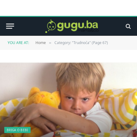
YOU ARE AT:
Home
Category: "Trudnoća" (Page 67)
»
BRIGA O BEBI