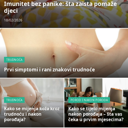
Imunitet bez panike: šta zaista pomaže
djeci
18/02/2026
TRUDNOĆA
Prvi simptomi i rani znakovi trudnoće
TRUDNOĆA
POROD I NAKON PORODA
Kako se mijenja koža kroz
Kako se tijelo mijenja
trudnoću i nakon
nakon porođaja – šta vas
porođaja?
čeka u prvim mjesecima?