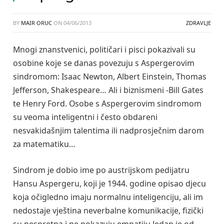
BY
MAIR ORUC
ON
04/06/2013
ZDRAVLJE
Mnogi znanstvenici, političari i pisci pokazivali su
osobine koje se danas povezuju s Aspergerovim
sindromom: Isaac Newton, Albert Einstein, Thomas
Jefferson, Shakespeare… Ali i biznismeni -Bill Gates
te Henry Ford. Osobe s Aspergerovim sindromom
su veoma inteligentni i često obdareni
nesvakidašnjim talentima ili nadprosječnim darom
za matematiku…
Sindrom je dobio ime po austrijskom pedijatru
Hansu Aspergeru, koji je 1944. godine opisao djecu
koja očigledno imaju normalnu inteligenciju, ali im
nedostaje vještina neverbalne komunikacije, fizički
su nespretna i ne pokazuju empatiju.Jedan je od