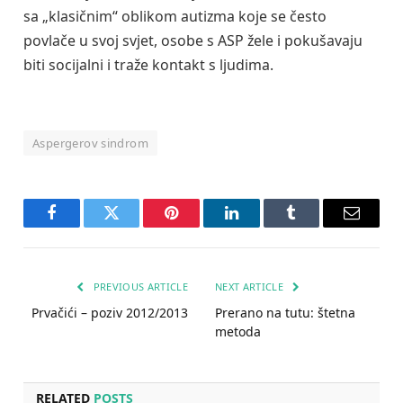
sa „klasičnim“ oblikom autizma koje se često
povlače u svoj svjet, osobe s ASP žele i pokušavaju
biti socijalni i traže kontakt s ljudima.
Aspergerov sindrom
Facebook
Twitter
Pinterest
LinkedIn
Tumblr
Email
PREVIOUS ARTICLE
NEXT ARTICLE
Prvačići – poziv 2012/2013
Prerano na tutu: štetna
metoda
RELATED
POSTS