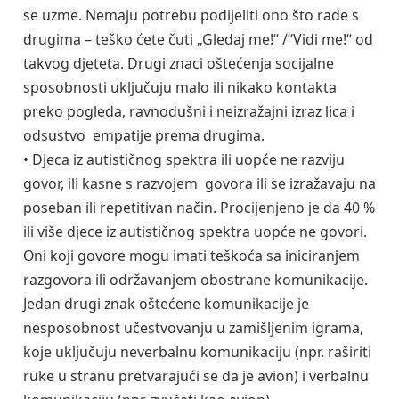
se uzme. Nemaju potrebu podijeliti ono što rade s
drugima – teško ćete čuti „Gledaj me!“ /“Vidi me!“ od
takvog djeteta. Drugi znaci oštećenja socijalne
sposobnosti uključuju malo ili nikako kontakta
preko pogleda, ravnodušni i neizražajni izraz lica i
odsustvo empatije prema drugima.
• Djeca iz autističnog spektra ili uopće ne razviju
govor, ili kasne s razvojem govora ili se izražavaju na
poseban ili repetitivan način. Procijenjeno je da 40 %
ili više djece iz autističnog spektra uopće ne govori.
Oni koji govore mogu imati teškoća sa iniciranjem
razgovora ili održavanjem obostrane komunikacije.
Jedan drugi znak oštećene komunikacije je
nesposobnost učestvovanju u zamišljenim igrama,
koje uključuju neverbalnu komunikaciju (npr. raširiti
ruke u stranu pretvarajući se da je avion) i verbalnu