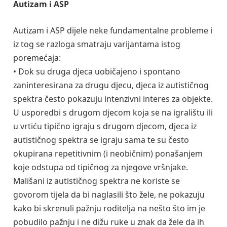
Autizam i ASP
Autizam i ASP dijele neke fundamentalne probleme i
iz tog se razloga smatraju varijantama istog
poremećaja:
• Dok su druga djeca uobičajeno i spontano
zaninteresirana za drugu djecu, djeca iz autističnog
spektra često pokazuju intenzivni interes za objekte.
U usporedbi s drugom djecom koja se na igralištu ili
u vrtiću tipično igraju s drugom djecom, djeca iz
autističnog spektra se igraju sama te su često
okupirana repetitivnim (i neobičnim) ponašanjem
koje odstupa od tipičnog za njegove vršnjake.
Mališani iz autističnog spektra ne koriste se
govorom tijela da bi naglasili što žele, ne pokazuju
kako bi skrenuli pažnju roditelja na nešto što im je
pobudilo pažnju i ne dižu ruke u znak da žele da ih