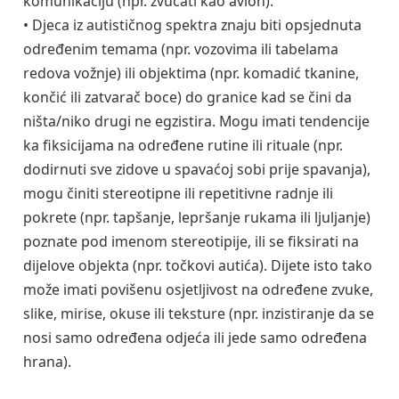
komunikaciju (npr. zvučati kao avion).
• Djeca iz autističnog spektra znaju biti opsjednuta
određenim temama (npr. vozovima ili tabelama
redova vožnje) ili objektima (npr. komadić tkanine,
končić ili zatvarač boce) do granice kad se čini da
ništa/niko drugi ne egzistira. Mogu imati tendencije
ka fiksicijama na određene rutine ili rituale (npr.
dodirnuti sve zidove u spavaćoj sobi prije spavanja),
mogu činiti stereotipne ili repetitivne radnje ili
pokrete (npr. tapšanje, lepršanje rukama ili ljuljanje)
poznate pod imenom stereotipije, ili se fiksirati na
dijelove objekta (npr. točkovi autića). Dijete isto tako
može imati povišenu osjetljivost na određene zvuke,
slike, mirise, okuse ili teksture (npr. inzistiranje da se
nosi samo određena odjeća ili jede samo određena
hrana).