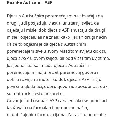
Razlike Autizam – ASP
Djeca s Autističnim poremećajem ne shvaćaju da
drugi ljudi posjeduju vlastiti unutarnji svijet, da
osjećaju i misle, dok djeca s ASP shvataju da drugi
misle i osjećaju ali ne znaju kako. Jedan drugi način
da se to objasni je da djeca s Autističnim
poremećajem žive u svom vlastitom svijetu dok su
djeca s ASP u ovom svijetu ali pod vlastitim uvjetima.
Još jedna razlika: mlađa djeca s Autističnim
poremećajem imaju izrazit poremećaj govora i
dobro razvijenu motoriku dok djeca s ASP imaju
površno gledajući, dobru govornu sposobnost dok
su motorički često nespretni.
Govor je kod osoba s ASP razvijen iako se ponekad
izražavaju na formalan i pompozan način,
neuobičajenim formulacijama. Za razliku od osobe