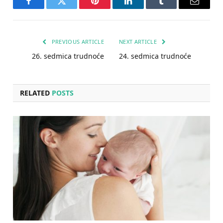
Facebook
Twitter
Pinterest
LinkedIn
Tumblr
Email
PREVIOUS ARTICLE
NEXT ARTICLE
26. sedmica trudnoće
24. sedmica trudnoće
RELATED
POSTS