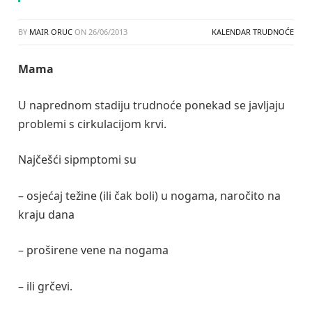
BY
MAIR ORUC
ON
26/06/2013
KALENDAR TRUDNOĆE
Mama
U naprednom stadiju trudnoće ponekad se javljaju
problemi s cirkulacijom krvi.
Najčešći sipmptomi su
– osjećaj težine (ili čak boli) u nogama, naročito na
kraju dana
– proširene vene na nogama
– ili grčevi.