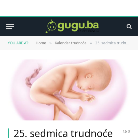
YOU ARE AT:
Home
Kalendar trudnoće
25. sedmica trudnoće
»
»
25. sedmica trudnoće
0