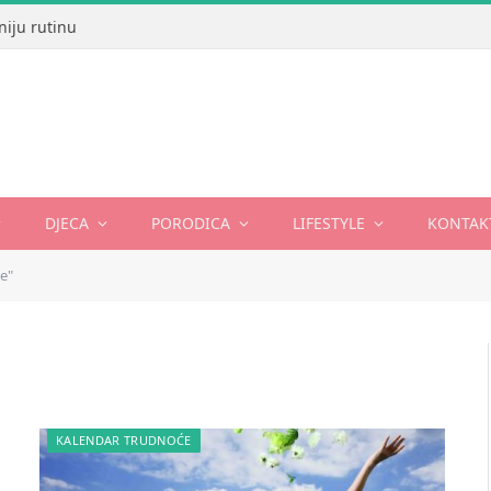
niju rutinu
DJECA
PORODICA
LIFESTYLE
KONTAK
e"
KALENDAR TRUDNOĆE