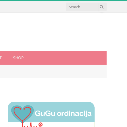
T
SHOP