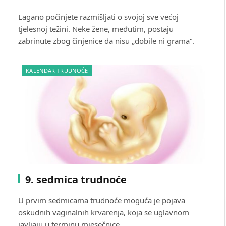
Lagano počinjete razmišljati o svojoj sve većoj
tjelesnoj težini. Neke žene, međutim, postaju
zabrinute zbog činjenice da nisu „dobile ni grama“.
KALENDAR TRUDNOĆE
9. sedmica trudnoće
U prvim sedmicama trudnoće moguća je pojava
oskudnih vaginalnih krvarenja, koja se uglavnom
javljaju u terminu mjesečnice.