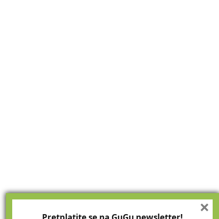
×
Pretplatite se na GuGu newsletter!