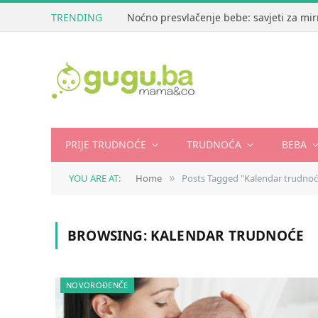
TRENDING
Noćno presvlačenje bebe: savjeti za mir
PRIJE TRUDNOĆE
TRUDNOĆA
BEBA
YOU ARE AT:
Home
Posts Tagged "Kalendar trudnoć
»
BROWSING:
KALENDAR TRUDNOĆE
NOVOROĐENČE