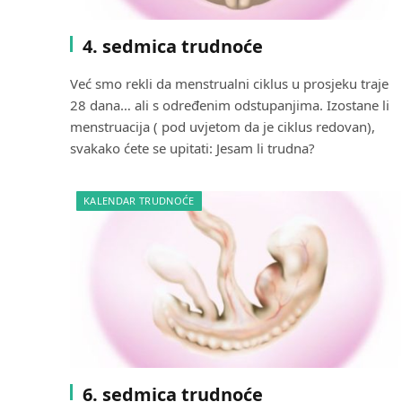
4. sedmica trudnoće
Već smo rekli da menstrualni ciklus u prosjeku traje
28 dana… ali s određenim odstupanjima. Izostane li
menstruacija ( pod uvjetom da je ciklus redovan),
svakako ćete se upitati: Jesam li trudna?
KALENDAR TRUDNOĆE
6. sedmica trudnoće