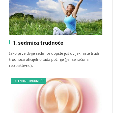
1. sedmica trudnoće
Iako prve dvije sedmice uopšte još uvijek niste trudni,
trudnoća oficijelno tada počinje (jer se računa
retroaktivno).
KALENDAR TRUDNOĆE