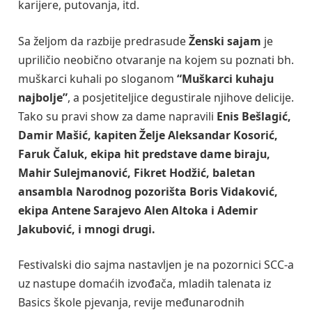
karijere, putovanja, itd.
Sa željom da razbije predrasude
Ženski sajam
je
upriličio neobično otvaranje na kojem su poznati bh.
muškarci kuhali po sloganom
“Muškarci kuhaju
najbolje”
, a posjetiteljice degustirale njihove delicije.
Tako su pravi show za dame napravili
Enis Bešlagić,
Damir Mašić, kapiten Želje Aleksandar Kosorić,
Faruk Čaluk, ekipa hit predstave dame biraju,
Mahir Sulejmanović, Fikret Hodžić, baletan
ansambla Narodnog pozorišta Boris Vidaković,
ekipa Antene Sarajevo Alen Altoka i Ademir
Jakubović, i mnogi drugi.
Festivalski dio sajma nastavljen je na pozornici SCC-a
uz nastupe domaćih izvođača, mladih talenata iz
Basics škole pjevanja, revije međunarodnih