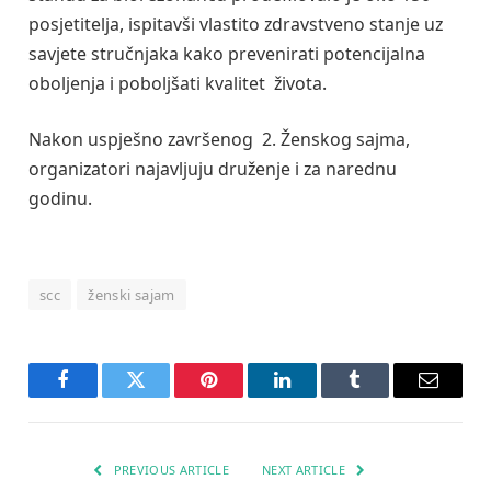
posjetitelja, ispitavši vlastito zdravstveno stanje uz
savjete stručnjaka kako prevenirati potencijalna
oboljenja i poboljšati kvalitet života.
Nakon uspješno završenog 2. Ženskog sajma,
organizatori najavljuju druženje i za narednu
godinu.
scc
ženski sajam
Facebook
Twitter
Pinterest
LinkedIn
Tumblr
Email
PREVIOUS ARTICLE
NEXT ARTICLE