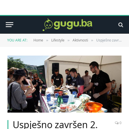
YOU ARE AT:
Home
Lifestyle
Aktivnosti
Uspješno završen 2. Ženski sajam u Sarajevu
»
»
»
Uspješno završen 2.
0