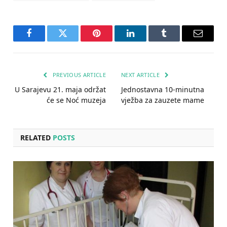
Facebook
Twitter
Pinterest
LinkedIn
Tumblr
Email
PREVIOUS ARTICLE
NEXT ARTICLE
U Sarajevu 21. maja održat
Jednostavna 10-minutna
će se Noć muzeja
vježba za zauzete mame
RELATED
POSTS