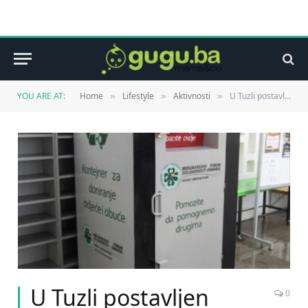
YOU ARE AT:
Home
Lifestyle
Aktivnosti
U Tuzli postavljen humanitarni kontejner za doniranje odjeće i obuće
»
»
»
U Tuzli postavljen
0