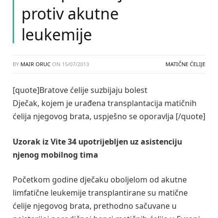
protiv akutne
leukemije
BY
MAIR ORUC
ON
15/07/2013
MATIČNE ĆELIJE
[quote]Bratove ćelije suzbijaju bolest
Dječak, kojem je urađena transplantacija matičnih
ćelija njegovog brata, uspješno se oporavlja [/quote]
Uzorak iz Vite 34 upotrijebljen uz asistenciju
njenog mobilnog tima
Početkom godine dječaku oboljelom od akutne
limfatične leukemije transplantirane su matične
ćelije njegovog brata, prethodno sačuvane u