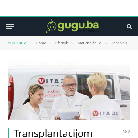
YOU ARE AT:
Home
Lifestyle
Matične ćelije
Transplantacijom protiv akutne leukemije
»
»
»
Transplantacijom
0