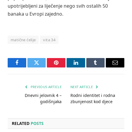
upotrijebljeni za liječenje nego svih ostalih 50
banaka u Evropi zajedno.
matične ćelije
vita 34
Facebook
Twitter
Pinterest
LinkedIn
Tumblr
Email
PREVIOUS ARTICLE
NEXT ARTICLE
Dnevni jelovnik 4 –
Rodni identitet i rodna
godišnjaka
zbunjenost kod djece
RELATED
POSTS