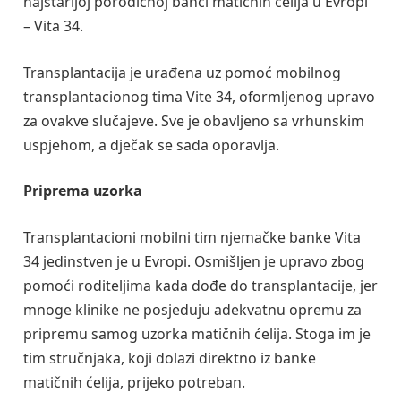
najstarijoj porodičnoj banci matičnih ćelija u Evropi
– Vita 34.
Transplantacija je urađena uz pomoć mobilnog
transplantacionog tima Vite 34, oformljenog upravo
za ovakve slučajeve. Sve je obavljeno sa vrhunskim
uspjehom, a dječak se sada oporavlja.
Priprema uzorka
Transplantacioni mobilni tim njemačke banke Vita
34 jedinstven je u Evropi. Osmišljen je upravo zbog
pomoći roditeljima kada dođe do transplantacije, jer
mnoge klinike ne posjeduju adekvatnu opremu za
pripremu samog uzorka matičnih ćelija. Stoga im je
tim stručnjaka, koji dolazi direktno iz banke
matičnih ćelija, prijeko potreban.