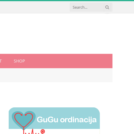
T
SHOP