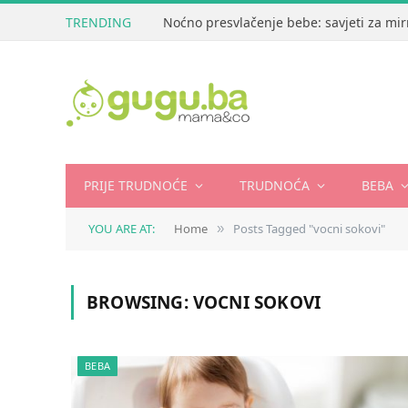
TRENDING
Noćno presvlačenje bebe: savjeti za mir
PRIJE TRUDNOĆE
TRUDNOĆA
BEBA
YOU ARE AT:
Home
Posts Tagged "vocni sokovi"
»
BROWSING:
VOCNI SOKOVI
BEBA