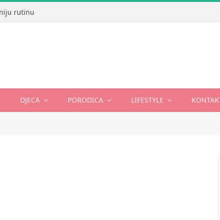
niju rutinu
DJECA
PORODICA
LIFESTYLE
KONTAK