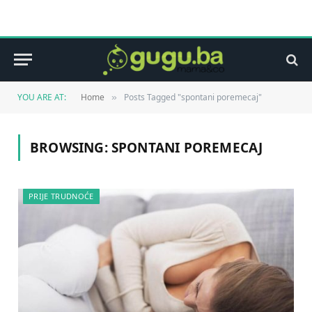
YOU ARE AT:
Home
Posts Tagged "spontani poremecaj"
»
BROWSING:
SPONTANI POREMECAJ
PRIJE TRUDNOĆE