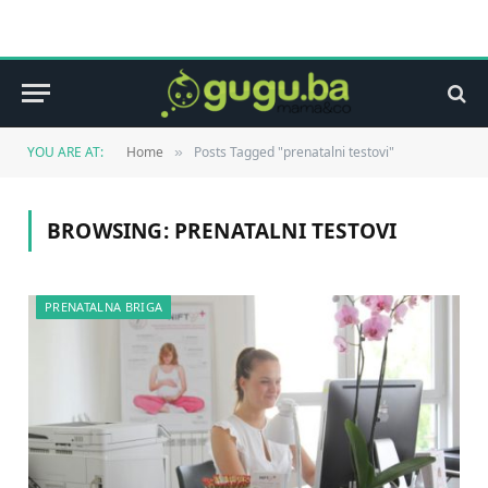
YOU ARE AT:
Home
Posts Tagged "prenatalni testovi"
»
BROWSING:
PRENATALNI TESTOVI
PRENATALNA BRIGA