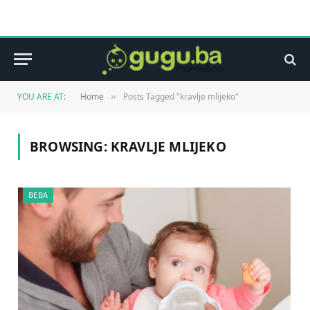
YOU ARE AT:
Home
Posts Tagged "kravlje mlijeko"
»
BROWSING:
KRAVLJE MLIJEKO
BEBA