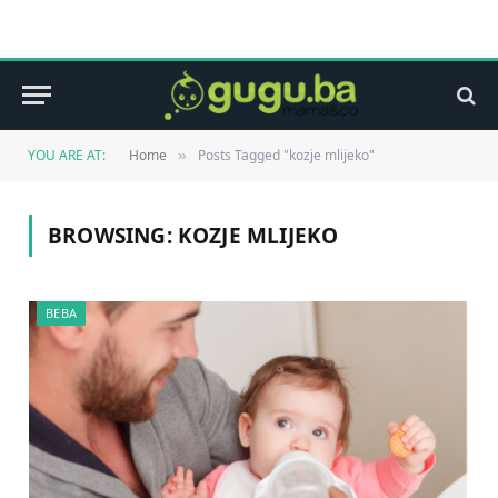
YOU ARE AT:
Home
Posts Tagged "kozje mlijeko"
»
BROWSING:
KOZJE MLIJEKO
BEBA