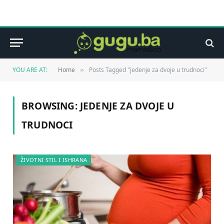
YOU ARE AT:
Home
Posts Tagged "jedenje za dvoje u trudnoci"
»
BROWSING:
JEDENJE ZA DVOJE U
TRUDNOCI
ŽIVOTNI STIL I ISHRANA