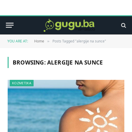
YOU ARE AT:
Home
Posts Tagged "alergije na sunce"
»
BROWSING:
ALERGIJE NA SUNCE
KOZMETIKA