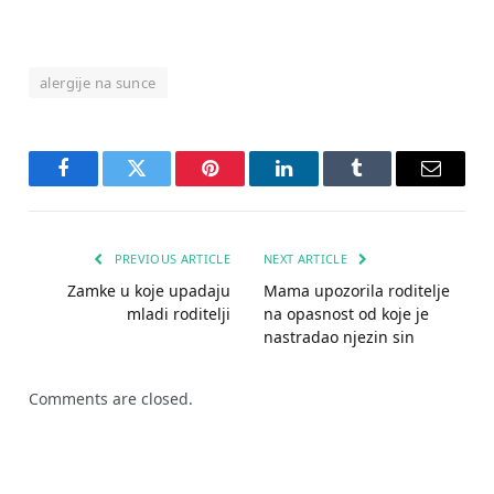
alergije na sunce
Facebook
Twitter
Pinterest
LinkedIn
Tumblr
Email
PREVIOUS ARTICLE
NEXT ARTICLE
Zamke u koje upadaju
Mama upozorila roditelje
mladi roditelji
na opasnost od koje je
nastradao njezin sin
Comments are closed.