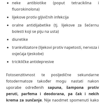
neke antibiotike (poput tetraciklina i
fluorokinolona)
lijekove protiv gljivičnih infekcija
oralne antidijabetike (tj. lijekove za šećernu
bolesti koji se piju na usta)
diuretike
trankvilizatore (lijekovi protiv napetosti, nervoza i
osjećaja tjeskobe)
tricikličke antidepresive
Fotosenzitivnost te posljedične sekundarne
fotodermatoze također mogu nastati nakon
uporabe određenih
sapuna, šampona protiv
peruti, parfema i deodorana, pa čak i nekih
krema za sunčanje
. Nije naodmet spomenuti kako