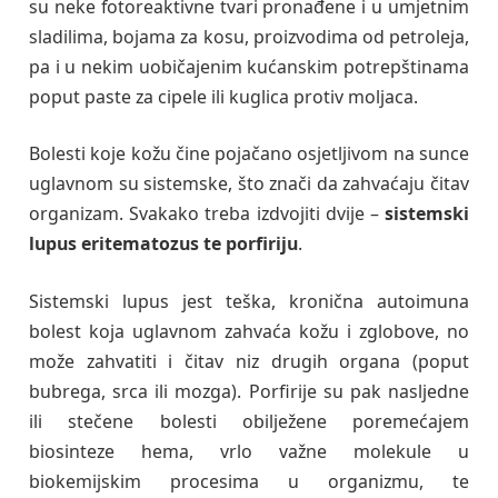
su neke fotoreaktivne tvari pronađene i u umjetnim
sladilima, bojama za kosu, proizvodima od petroleja,
pa i u nekim uobičajenim kućanskim potrepštinama
poput paste za cipele ili kuglica protiv moljaca.
Bolesti koje kožu čine pojačano osjetljivom na sunce
uglavnom su sistemske, što znači da zahvaćaju čitav
organizam. Svakako treba izdvojiti dvije –
sistemski
lupus eritematozus te porfiriju
.
Sistemski lupus jest teška, kronična autoimuna
bolest koja uglavnom zahvaća kožu i zglobove, no
može zahvatiti i čitav niz drugih organa (poput
bubrega, srca ili mozga). Porfirije su pak nasljedne
ili stečene bolesti obilježene poremećajem
biosinteze hema, vrlo važne molekule u
biokemijskim procesima u organizmu, te