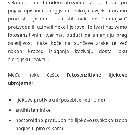
sekundarnim fotodermatozama. Zbog toga pri
pojavi opisanih alergijskih reakcija uvijek moramo
promisliti jesmo li koristili neki od “sumnjivih”
proizvoda ili uzimali neke lijekove. Te tvari nazivamo
fotosenzitivnim tvarima, budući da smanjuju prag
osjetljivosti naše kože na sunčeve zrake te već
nakon kraćeg izlaganja izazivaju dosta jaku
alergijsku reakciju.
Među neke češće
fotosenzitivne lijekove
ubrajamo:
lijekove protiv akni (posebice retinoide)
antihistaminike
nesteroidne protuupalne lijekove (svakako treba
naglasiti piroksikam)