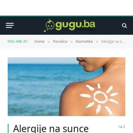
YOU ARE AT:
Home
Porodica
Kozmetika
Alergije na sunce
»
»
»
Alergije na sunce
0