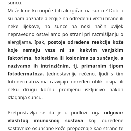
suncu.
Može li netko uopće biti alergičan na sunce? Dobro
su nam poznate alergije na određenu vrstu hrane ili
neke lijekove, no sunce na neki način uvijek
nepravedno ostavljamo po strani pri razmišljanju o
alergijama. Ipak,
postoje određene reakcije kože
koje nemaju veze ni sa kakvim vanjskim
faktorima, bolestima ili losionima za sunčanje, a
nazivamo ih intrinzičnim, tj. primarnim tipom
fotodermatoza.
Jednostavnije rečeno, ljudi s tim
fotodermatozama razvijaju određen oblik osipa ili
neku drugu kožnu promjenu isključivo nakon
izlaganja suncu.
Pretpostavlja se da je u podlozi toga
odgovor
vlastitog imunosnog sustava
koji određene
sastavnice osunčane kože prepoznaje kao strane te