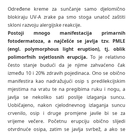
Određene kreme za sunčanje samo djelomično
blokiraju UV-A zrake pa smo stoga unatoč zaštiti
skloni razvoju alergijske reakcije.
Postoji mnogo manifestacija primarnih
fotodermatoza, a najčešće se javlja tzv. PMLE
(engl. polymorphous light eruption), tj. oblik
polimorfnih svjetlosnih erupcija.
To je relativno
često stanje budući da je njime zahvaćeno čak
između 10 i 20% zdravih pojedinaca. Ono se obično
manifestira kao nadražujući osip s predilekcijskim
mjestima na vratu te na pregibima ruku i nogu, a
javlja se nekoliko sati poslije izlaganja suncu.
Uobičajeno, nakon cjelodnevnog izlaganja suncu
crvenilo, osip i druge promjene javile bi se za
vrijeme večere. Početnu erupciju obično slijedi
otvrdnuće osipa, zatim se javlja svrbež, a ako se