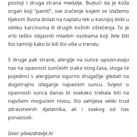
postoji i druga strana medalje. Budući da je koža
organ koji “pamti”, sve zračenje kojem se izlažemo
tijekom života dolazi na naplatu tek u kasnijoj dobi u
obliku karcinoma ili drugih kožnih oštećenja. To je
vrlo teško objasniti mladim osobama koji žele biti
što tamniji kako bi bili što više u trendu.
S druge pak strane, alergije na sunce upozoravaju
nas na opasnost sunčevih zraka istog časa, stoga će
pojedinci s alergijama sigurno drugačije gledati na
dugotrajno izlaganje najvećem suncu. Svijest o
opasnosti sunca danas bi svakako trebala biti na
najvišem mogućem nivou, što zahtjeva veliki trud
zdravstvenih djelatnika, ali i svakog od nas
ponaosob.
Izvor: plivazdravlje.hr