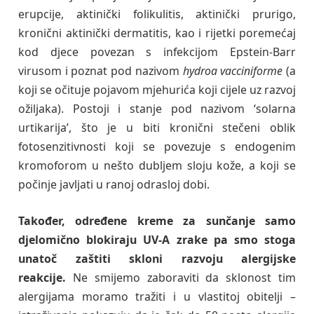
erupcije, aktinički folikulitis, aktinički prurigo,
kronični aktinički dermatitis, kao i rijetki poremećaj
kod djece povezan s infekcijom Epstein-Barr
virusom i poznat pod nazivom
hydroa vacciniforme
(a
koji se očituje pojavom mjehurića koji cijele uz razvoj
ožiljaka). Postoji i stanje pod nazivom ‘solarna
urtikarija’, što je u biti kronični stečeni oblik
fotosenzitivnosti koji se povezuje s endogenim
kromoforom u nešto dubljem sloju kože, a koji se
počinje javljati u ranoj odrasloj dobi.
Također, određene kreme za sunčanje samo
djelomično blokiraju UV-A zrake pa smo stoga
unatoč zaštiti skloni razvoju alergijske
reakcije.
Ne smijemo zaboraviti da sklonost tim
alergijama moramo tražiti i u vlastitoj obitelji –