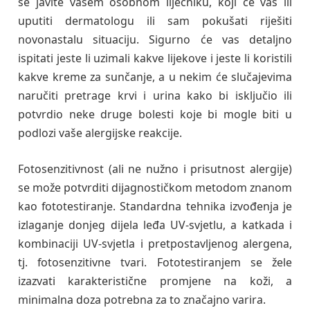
se javite vašem osobnom liječniku, koji će vas ili
uputiti dermatologu ili sam pokušati riješiti
novonastalu situaciju. Sigurno će vas detaljno
ispitati jeste li uzimali kakve lijekove i jeste li koristili
kakve kreme za sunčanje, a u nekim će slučajevima
naručiti pretrage krvi i urina kako bi isključio ili
potvrdio neke druge bolesti koje bi mogle biti u
podlozi vaše alergijske reakcije.
Fotosenzitivnost (ali ne nužno i prisutnost alergije)
se može potvrditi dijagnostičkom metodom znanom
kao fototestiranje. Standardna tehnika izvođenja je
izlaganje donjeg dijela leđa UV-svjetlu, a katkada i
kombinaciji UV-svjetla i pretpostavljenog alergena,
tj. fotosenzitivne tvari. Fototestiranjem se žele
izazvati karakteristične promjene na koži, a
minimalna doza potrebna za to značajno varira.