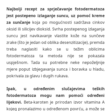
Najbolji recept za sprječavanje fotodermatoza
jest postepeno izlaganje suncu, uz pomoć kreme
za sunčanje
koja po mogućnosti sadržava cinkov
oksid ili silicijev dioksid. Svrha postepenog izlaganja
suncu jest navikavanje vlastite kože na sunčeve
zrake (što je jedan od oblika desenzitizacije), premda
treba naglasiti kako se u težim oblicima
fotodermatoza ta metoda nije se pokazala
uspješnom. Tada su potrebne neke nepoželjnije
mjere poput izbjegavanja sunca i boravka u hladu,
pokrivala za glavu i dugih rukava.
Ipak, u određenim slučajevima teških
fotodermatoza mogu nam pomoći određeni
lijekovi.
Beta-karoten je prirodan izvor vitamina A
kojeg pronalazimo u određenom povrću, a može se