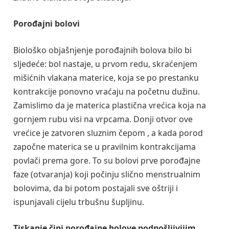
Porođajni bolovi
Biološko objašnjenje porođajnih bolova bilo bi
sljedeće: bol nastaje, u prvom redu, skraćenjem
mišićnih vlakana materice, koja se po prestanku
kontrakcije ponovno vraćaju na početnu dužinu.
Zamislimo da je materica plastična vrećica koja na
gornjem rubu visi na vrpcama. Donji otvor ove
vrećice je zatvoren sluznim čepom , a kada porod
započne materica se u pravilnim kontrakcijama
povlači prema gore. To su bolovi prve porođajne
faze (otvaranja) koji počinju slično menstrualnim
bolovima, da bi potom postajali sve oštriji i
ispunjavali cijelu trbušnu šupljinu.
Tiskanje čini porođajne bolove podnošljivijim