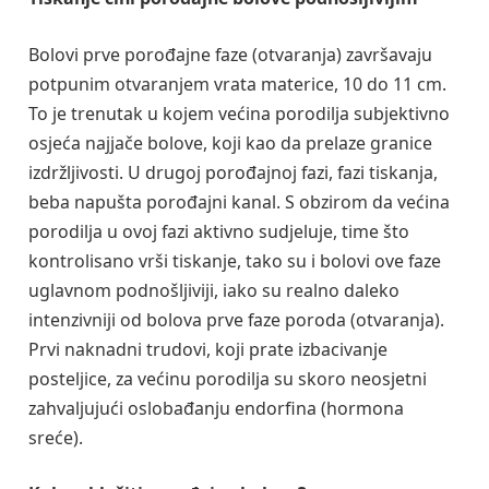
Bolovi prve porođajne faze (otvaranja) završavaju
potpunim otvaranjem vrata materice, 10 do 11 cm.
To je trenutak u kojem većina porodilja subjektivno
osjeća najjače bolove, koji kao da prelaze granice
izdržljivosti. U drugoj porođajnoj fazi, fazi tiskanja,
beba napušta porođajni kanal. S obzirom da većina
porodilja u ovoj fazi aktivno sudjeluje, time što
kontrolisano vrši tiskanje, tako su i bolovi ove faze
uglavnom podnošljiviji, iako su realno daleko
intenzivniji od bolova prve faze poroda (otvaranja).
Prvi naknadni trudovi, koji prate izbacivanje
posteljice, za većinu porodilja su skoro neosjetni
zahvaljujući oslobađanju endorfina (hormona
sreće).