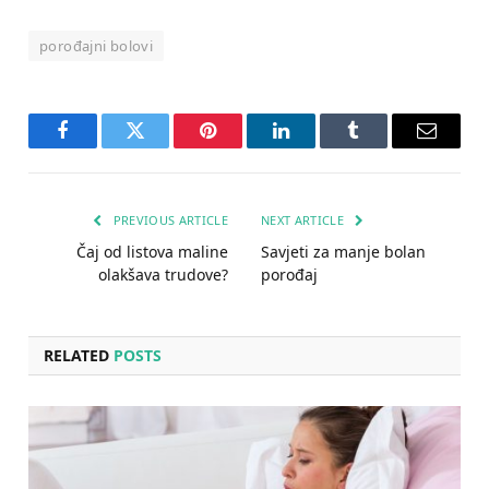
porođajni bolovi
Facebook
Twitter
Pinterest
LinkedIn
Tumblr
Email
PREVIOUS ARTICLE
NEXT ARTICLE
Čaj od listova maline
Savjeti za manje bolan
olakšava trudove?
porođaj
RELATED
POSTS