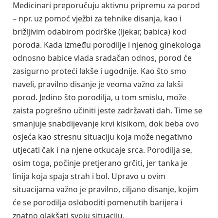
Medicinari preporučuju aktivnu pripremu za porod
– npr. uz pomoć vježbi za tehnike disanja, kao i
brižljivim odabirom podrške (ljekar, babica) kod
poroda. Kada između porodilje i njenog ginekologa
odnosno babice vlada sradačan odnos, porod će
zasigurno proteći lakše i ugodnije. Kao što smo
naveli, pravilno disanje je veoma važno za lakši
porod. Jedino što porodilja, u tom smislu, može
zaista pogrešno učiniti jeste zadržavati dah. Time se
smanjuje snabdijevanje krvi kisikom, dok beba ovo
osjeća kao stresnu situaciju koja može negativno
utjecati čak i na njene otkucaje srca. Porodilja se,
osim toga, počinje pretjerano grčiti, jer tanka je
linija koja spaja strah i bol. Upravo u ovim
situacijama važno je pravilno, ciljano disanje, kojim
će se porodilja osloboditi pomenutih barijera i
znatno olakšati svoju situaciju.