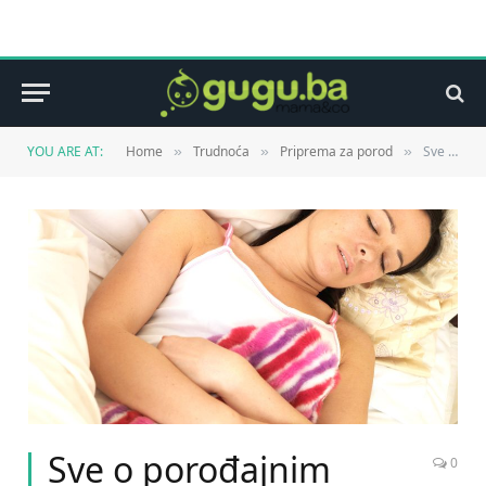
YOU ARE AT:
Home
Trudnoća
Priprema za porod
Sve o porođajnim bolovima
»
»
»
Sve o porođajnim
0