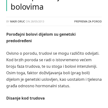
bolovima
BY
MAIR ORUC
ON
28/05/2013
PRIPREMA ZA POROD
Porođajni bolovi dijelom su genetski
predodređeni
Ovisno o porodu, trudovi se mogu različito odvijati.
Kod brzih poroda se radi o istovremeno većem
broju faza trudova, te su stoga i bolovi intenzivniji.
Osim toga, faktor doživljavanja boli (prag boli)
dijelom je genetski uslovljen, kao uostalom i tjelesna
građa odnosno hormonalni status.
Disanje kod trudova