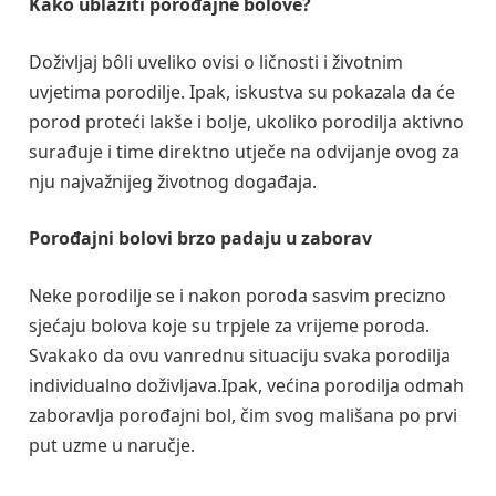
Kako ublažiti porođajne bolove?
Doživljaj bôli uveliko ovisi o ličnosti i životnim
uvjetima porodilje. Ipak, iskustva su pokazala da će
porod proteći lakše i bolje, ukoliko porodilja aktivno
surađuje i time direktno utječe na odvijanje ovog za
nju najvažnijeg životnog događaja.
Porođajni bolovi brzo padaju u zaborav
Neke porodilje se i nakon poroda sasvim precizno
sjećaju bolova koje su trpjele za vrijeme poroda.
Svakako da ovu vanrednu situaciju svaka porodilja
individualno doživljava.Ipak, većina porodilja odmah
zaboravlja porođajni bol, čim svog mališana po prvi
put uzme u naručje.