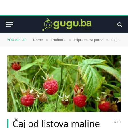
YOU ARE AT:
Home
Trudnoća
Priprema za porod
Čaj od listova maline olakšava trudove?
»
»
»
Čaj od listova maline
0