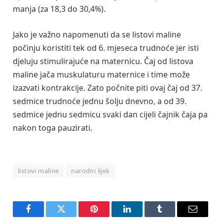
manja (za 18,3 do 30,4%).
Jako je važno napomenuti da se listovi maline
počinju koristiti tek od 6. mjeseca trudnoće jer isti
djeluju stimulirajuće na maternicu. Čaj od listova
maline jača muskulaturu maternice i time može
izazvati kontrakcije. Zato počnite piti ovaj čaj od 37.
sedmice trudnoće jednu šolju dnevno, a od 39.
sedmice jednu sedmicu svaki dan cijeli čajnik čaja pa
nakon toga pauzirati.
listovi maline
narodni lijek
Facebook
Twitter
Pinterest
LinkedIn
Tumblr
Email