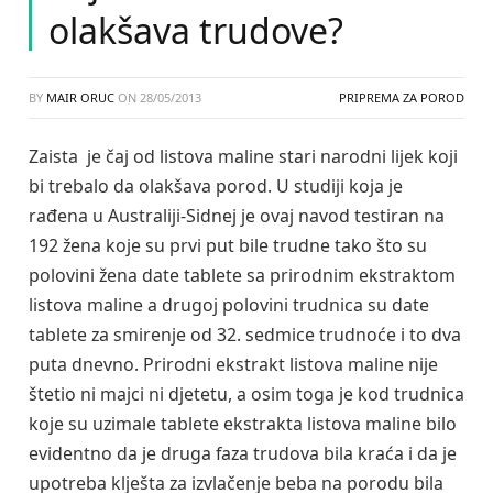
olakšava trudove?
BY
MAIR ORUC
ON
28/05/2013
PRIPREMA ZA POROD
Zaista je čaj od listova maline stari narodni lijek koji
bi trebalo da olakšava porod. U studiji koja je
rađena u Australiji-Sidnej je ovaj navod testiran na
192 žena koje su prvi put bile trudne tako što su
polovini žena date tablete sa prirodnim ekstraktom
listova maline a drugoj polovini trudnica su date
tablete za smirenje od 32. sedmice trudnoće i to dva
puta dnevno. Prirodni ekstrakt listova maline nije
štetio ni majci ni djetetu, a osim toga je kod trudnica
koje su uzimale tablete ekstrakta listova maline bilo
evidentno da je druga faza trudova bila kraća i da je
upotreba klješta za izvlačenje beba na porodu bila