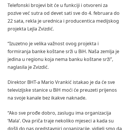
Telefonski brojevi bit će u funkciji i otvoreni za
pozive već sutra od devet sati sve do 4. februara do
22 sata, rekla je urednica i producentica medijskog
projekta Lejla Zvizdić.
“Izuzetno je velika važnost ovog projekta i
formiranja banke koštane srži u BiH. Naša zemlja je
jedina u regionu koja nema banku koštane srži”,
naglasila je Zvizdić.
Direktor BHT-a Mario Vrankić istakao je da će sve
televizijske stanice u BiH moći će preuzeti prijenos
na svoje kanale bez ikakve naknade.
“Ako sve prođe dobro, zaslugu ima organizacija
‘Mala’. Ova priča traje nekoliko mjeseci a kada su
došli do nas predstavnici organizacije, vidjeli smo da