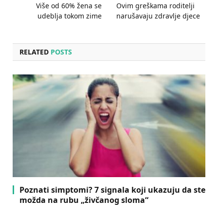
Više od 60% žena se
Ovim greškama roditelji
udeblja tokom zime
narušavaju zdravlje djece
RELATED
POSTS
Poznati simptomi? 7 signala koji ukazuju da ste
možda na rubu „živčanog sloma“