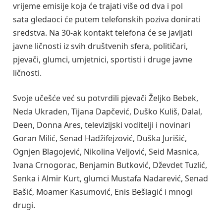
vrijeme emisije koja će trajati više od dva i pol
sata gledaoci će putem telefonskih poziva donirati
sredstva. Na 30-ak kontakt telefona će se javljati
javne ličnosti iz svih društvenih sfera, političari,
pjevači, glumci, umjetnici, sportisti i druge javne
ličnosti.
Svoje učešće već su potvrdili pjevači Željko Bebek,
Neda Ukraden, Tijana Dapčević, Duško Kuliš, Dalal,
Deen, Donna Ares, televizijski voditelji i novinari
Goran Milić, Senad Hadžifejzović, Duška Jurišić,
Ognjen Blagojević, Nikolina Veljović, Seid Masnica,
Ivana Crnogorac, Benjamin Butković, Dževdet Tuzlić,
Senka i Almir Kurt, glumci Mustafa Nadarević, Senad
Bašić, Moamer Kasumović, Enis Bešlagić i mnogi
drugi.