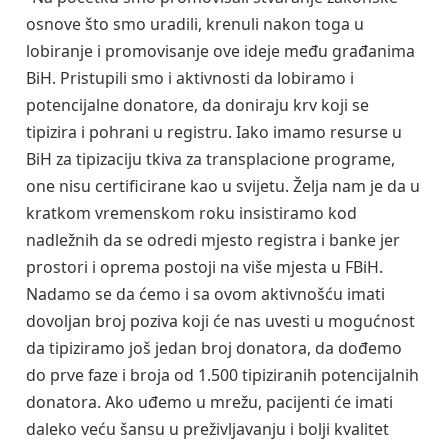
osnove što smo uradili, krenuli nakon toga u
lobiranje i promovisanje ove ideje među građanima
BiH. Pristupili smo i aktivnosti da lobiramo i
potencijalne donatore, da doniraju krv koji se
tipizira i pohrani u registru. Iako imamo resurse u
BiH za tipizaciju tkiva za transplacione programe,
one nisu certificirane kao u svijetu. Želja nam je da u
kratkom vremenskom roku insistiramo kod
nadležnih da se odredi mjesto registra i banke jer
prostori i oprema postoji na više mjesta u FBiH.
Nadamo se da ćemo i sa ovom aktivnošću imati
dovoljan broj poziva koji će nas uvesti u mogućnost
da tipiziramo još jedan broj donatora, da dođemo
do prve faze i broja od 1.500 tipiziranih potencijalnih
donatora. Ako uđemo u mrežu, pacijenti će imati
daleko veću šansu u preživljavanju i bolji kvalitet