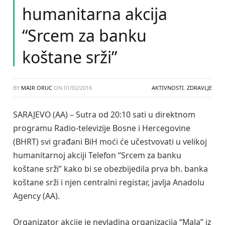
humanitarna akcija
“Srcem za banku
koštane srži”
BY
MAIR ORUC
ON
01/02/2016
AKTIVNOSTI
,
ZDRAVLJE
SARAJEVO (AA) – Sutra od 20:10 sati u direktnom
programu Radio-televizije Bosne i Hercegovine
(BHRT) svi građani BiH moći će učestvovati u velikoj
humanitarnoj akciji Telefon “Srcem za banku
koštane srži” kako bi se obezbijedila prva bh. banka
koštane srži i njen centralni registar, javlja Anadolu
Agency (AA).
Organizator akcije je nevladina organizacija “Mala” iz