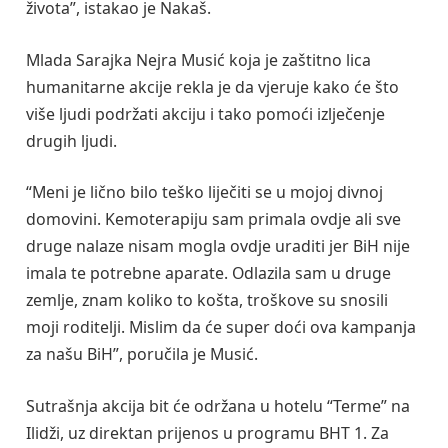
života”, istakao je Nakaš.
Mlada Sarajka Nejra Musić koja je zaštitno lica
humanitarne akcije rekla je da vjeruje kako će što
više ljudi podržati akciju i tako pomoći izlječenje
drugih ljudi.
“Meni je lično bilo teško liječiti se u mojoj divnoj
domovini. Kemoterapiju sam primala ovdje ali sve
druge nalaze nisam mogla ovdje uraditi jer BiH nije
imala te potrebne aparate. Odlazila sam u druge
zemlje, znam koliko to košta, troškove su snosili
moji roditelji. Mislim da će super doći ova kampanja
za našu BiH”, poručila je Musić.
Sutrašnja akcija bit će održana u hotelu “Terme” na
Ilidži, uz direktan prijenos u programu BHT 1. Za