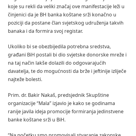
koje su rekli da veliki značaj ove manifestacije leži u
činjenici da je BH banka koštane srži konačno u
poziciji da postane član svjetskog udruženja takvih
banaka i da formira svoj registar.
Ukoliko bi se obezbijedila potrebna sredstva,
građani BiH postali bi dio svjetske donorske mreže i
na taj način lakše dolazili do odgovarajućih
davatelja, te do mogućnosti da brže i jeftinije izliječe
najteže bolesti.
Prim. dr. Bakir Nakaš, predsjednik Skupštine
organizacije “Mala” izjavio je kako se godinama
ranije javila ideja promocije formiranja jedinstvene
banke koštane srži u BiH.
“Na početku smo promovisali stvaranje zakonske