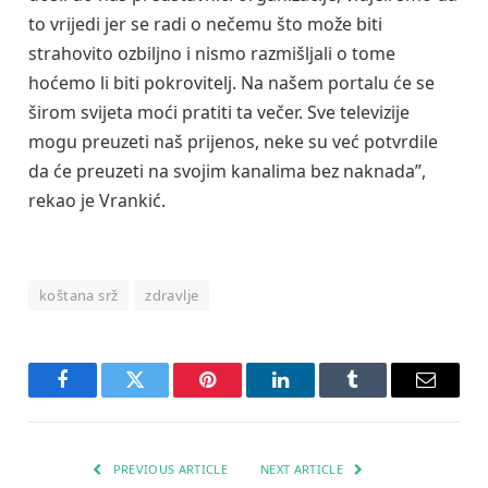
to vrijedi jer se radi o nečemu što može biti
strahovito ozbiljno i nismo razmišljali o tome
hoćemo li biti pokrovitelj. Na našem portalu će se
širom svijeta moći pratiti ta večer. Sve televizije
mogu preuzeti naš prijenos, neke su već potvrdile
da će preuzeti na svojim kanalima bez naknada”,
rekao je Vrankić.
koštana srž
zdravlje
Facebook
Twitter
Pinterest
LinkedIn
Tumblr
Email
PREVIOUS ARTICLE
NEXT ARTICLE