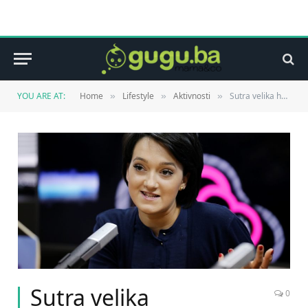
YOU ARE AT:
Home
Lifestyle
Aktivnosti
Sutra velika humanitarna akcija “Srcem za banku koštane srži”
»
»
»
Sutra velika
0