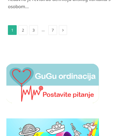
osobom…
Next
…
1
2
3
7