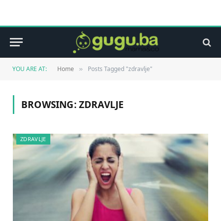
YOU ARE AT:
Home
Posts Tagged "zdravlje"
»
BROWSING:
ZDRAVLJE
ZDRAVLJE