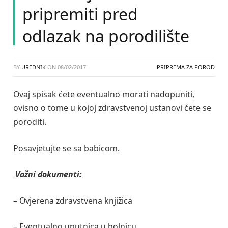
pripremiti pred
odlazak na porodilište
BY
UREDNIK
ON
08/02/2017
PRIPREMA ZA POROD
Ovaj spisak ćete eventualno morati nadopuniti,
ovisno o tome u kojoj zdravstvenoj ustanovi ćete se
poroditi.
Posavjetujte se sa babicom.
Važni dokumenti:
– Ovjerena zdravstvena knjižica
– Eventualno uputnica u bolnicu