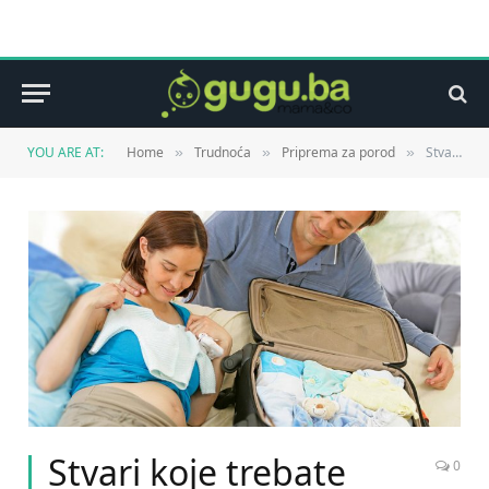
YOU ARE AT:
Home
Trudnoća
Priprema za porod
Stvari koje trebate pripremiti pred odlazak na porodilište
»
»
»
Stvari koje trebate
0