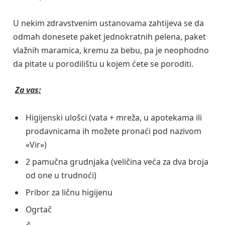
U nekim zdravstvenim ustanovama zahtijeva se da
odmah donesete paket jednokratnih pelena, paket
vlažnih maramica, kremu za bebu, pa je neophodno
da pitate u porodilištu u kojem ćete se poroditi.
Za vas:
Higijenski ulošci (vata + mreža, u apotekama ili
prodavnicama ih možete pronaći pod nazivom
«Vir»)
2 pamučna grudnjaka (veličina veća za dva broja
od one u trudnoći)
Pribor za ličnu higijenu
Ogrtač