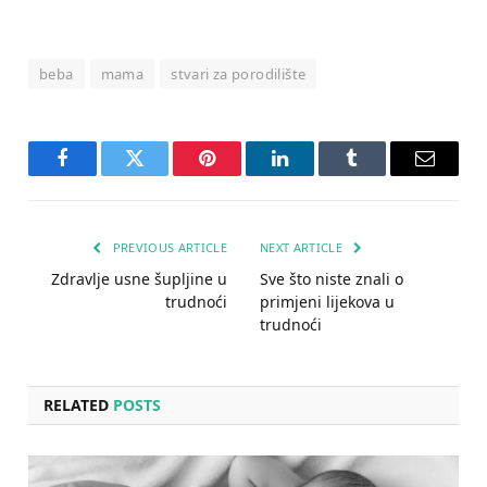
beba
mama
stvari za porodilište
Facebook
Twitter
Pinterest
LinkedIn
Tumblr
Email
PREVIOUS ARTICLE
NEXT ARTICLE
Zdravlje usne šupljine u
Sve što niste znali o
trudnoći
primjeni lijekova u
trudnoći
RELATED
POSTS