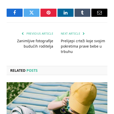
Facebook
Twitter
Pinterest
LinkedIn
Tumblr
Email
PREVIOUS ARTICLE
NEXT ARTICLE
Zanimljive fotografije
Prelijepi crteži koje svojim
budućih roditelja
pokretima prave bebe u
trbuhu
RELATED
POSTS