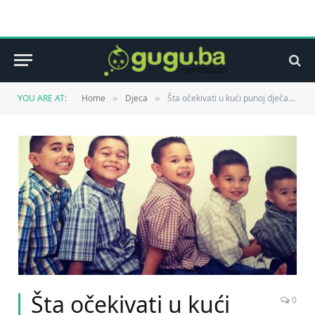
YOU ARE AT:
Home
Djeca
Šta očekivati u kući punoj dječaka?
»
»
Šta očekivati u kući
0