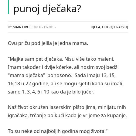
punoj dječaka?
BY
MAIR ORUC
ON
16/11/2015
DJECA
,
ODGOJ I RAZVOJ
Ovu priču podijelila je jedna mama.
“Majka sam pet dječaka. Nisu više tako maleni.
Imam također i dvije kćerke, ali nosim svoj bedž
“mama dječaka” ponosono. Sada imaju 13, 15,
16,18 u 22 godine, ali se mogu sjetiti kada su imali
samo 1, 3, 4, 6 i 10 kao da je bilo jučer.
Naž život okružen laserskim pištoljima, minijaturnih
igračaka, trčanje po kući kada je vrijeme za kupanje.
To su neke od najboljih godina mog života.”