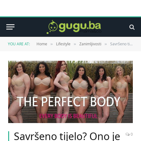
YOU ARE AT:
Home
Lifestyle
Zanimljivosti
Savršeno tijelo? Ono je svih oblika i veličina…
»
»
»
Savršeno tijelo? Ono je
0