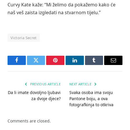
Curvy Kate kaže: “Mi želimo da pokažemo kako će
naš veš zaista izgledati na stvarnom tijelu.”
Victoria Secret
Facebook
Twitter
Pinterest
LinkedIn
Tumblr
Email
PREVIOUS ARTICLE
NEXT ARTICLE
Da li imate dovoljno ljubavi
Svaka osoba ima svoju
za dvoje djece?
Pantone boju, a ova
fotografkinja to otkriva
Comments are closed.