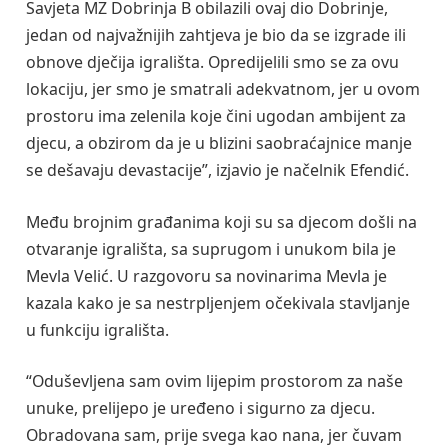
Savjeta MZ Dobrinja B obilazili ovaj dio Dobrinje,
jedan od najvažnijih zahtjeva je bio da se izgrade ili
obnove dječija igrališta. Opredijelili smo se za ovu
lokaciju, jer smo je smatrali adekvatnom, jer u ovom
prostoru ima zelenila koje čini ugodan ambijent za
djecu, a obzirom da je u blizini saobraćajnice manje
se dešavaju devastacije”, izjavio je načelnik Efendić.
Među brojnim građanima koji su sa djecom došli na
otvaranje igrališta, sa suprugom i unukom bila je
Mevla Velić. U razgovoru sa novinarima Mevla je
kazala kako je sa nestrpljenjem očekivala stavljanje
u funkciju igrališta.
“Oduševljena sam ovim lijepim prostorom za naše
unuke, prelijepo je uređeno i sigurno za djecu.
Obradovana sam, prije svega kao nana, jer čuvam