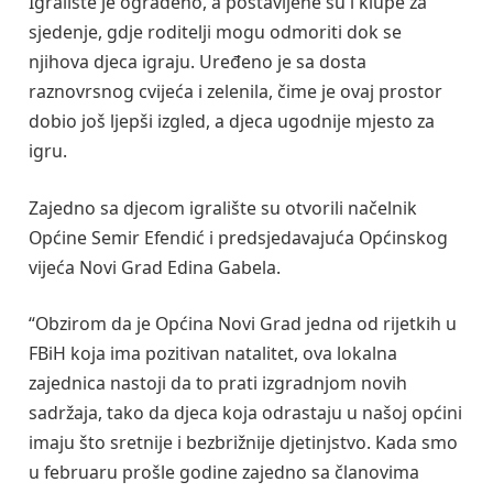
Igralište je ograđeno, a postavljene su i klupe za
sjedenje, gdje roditelji mogu odmoriti dok se
njihova djeca igraju. Uređeno je sa dosta
raznovrsnog cvijeća i zelenila, čime je ovaj prostor
dobio još ljepši izgled, a djeca ugodnije mjesto za
igru.
Zajedno sa djecom igralište su otvorili načelnik
Općine Semir Efendić i predsjedavajuća Općinskog
vijeća Novi Grad Edina Gabela.
“Obzirom da je Općina Novi Grad jedna od rijetkih u
FBiH koja ima pozitivan natalitet, ova lokalna
zajednica nastoji da to prati izgradnjom novih
sadržaja, tako da djeca koja odrastaju u našoj općini
imaju što sretnije i bezbrižnije djetinjstvo. Kada smo
u februaru prošle godine zajedno sa članovima