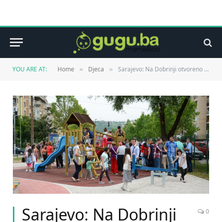
YOU ARE AT:
Home
Djeca
Sarajevo: Na Dobrinji otvoreno novo dječije igralište
»
»
Sarajevo: Na Dobrinji
0