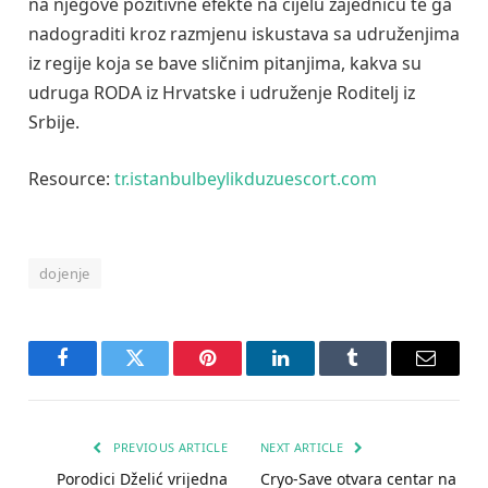
na njegove pozitivne efekte na cijelu zajednicu te ga
nadograditi kroz razmjenu iskustava sa udruženjima
iz regije koja se bave sličnim pitanjima, kakva su
udruga RODA iz Hrvatske i udruženje Roditelj iz
Srbije.
Resource:
tr.istanbulbeylikduzuescort.com
dojenje
Facebook
Twitter
Pinterest
LinkedIn
Tumblr
Email
PREVIOUS ARTICLE
NEXT ARTICLE
Porodici Dželić vrijedna
Cryo-Save otvara centar na