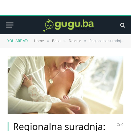
YOU ARE AT:
Home
Beba
Dojenje
Regionalna suradnja: Rode u posjeti DjeCi
»
»
»
Regionalna suradnja:
0