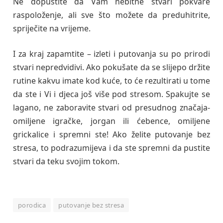
Ne dopustite da Vam nebitne stvari pokvare
raspoloženje, ali sve što možete da preduhitrite,
spriječite na vrijeme.
I za kraj zapamtite – izleti i putovanja su po prirodi
stvari nepredvidivi. Ako pokušate da se slijepo držite
rutine kakvu imate kod kuće, to će rezultirati u tome
da ste i Vi i djeca još više pod stresom. Spakujte se
lagano, ne zaboravite stvari od presudnog značaja-
omiljene igračke, jorgan ili ćebence, omiljene
grickalice i spremni ste! Ako želite putovanje bez
stresa, to podrazumijeva i da ste spremni da pustite
stvari da teku svojim tokom.
porodica
putovanje bez stresa