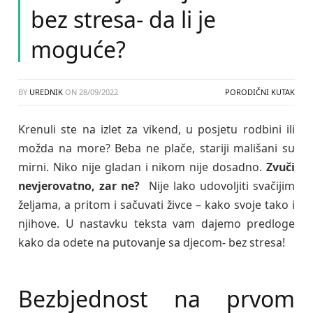
bez stresa- da li je
moguće?
BY
UREDNIK
ON
28/09/2022
PORODIČNI KUTAK
Krenuli ste na izlet za vikend, u posjetu rodbini ili
možda na more? Beba ne plače, stariji mališani su
mirni. Niko nije gladan i nikom nije dosadno.
Zvuči
nevjerovatno, zar ne?
Nije lako udovoljiti svačijim
željama, a pritom i sačuvati živce – kako svoje tako i
njihove. U nastavku teksta vam dajemo predloge
kako da odete na putovanje sa djecom- bez stresa!
Bezbjednost na prvom