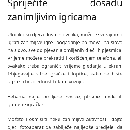
Spriječite dosadu
zanimljivim igricama
Ukoliko su djeca dovoljno velika, možete svi zajedno
igrati zanimljive igre- pogađanje pojmova, na slovo
na slovo, sve do pjevanja omiljenih dječijih pjesmica.
Vrijeme možete prekratiti i korišćenjem telefona, ali
svakako treba ograničiti vrijeme gledanja u ekran.
Izbjegavajte sitne igračke i loptice, kako ne biste
ugrozili bezbjednost tokom vožnje.
Bebama dajte omiljene zvečke, plišane mede ili
gumene igračke.
Možete i osmisliti neke zanimljive aktivnosti- dajte
djeci fotoaparat da zabilježe najljepše predjele, da