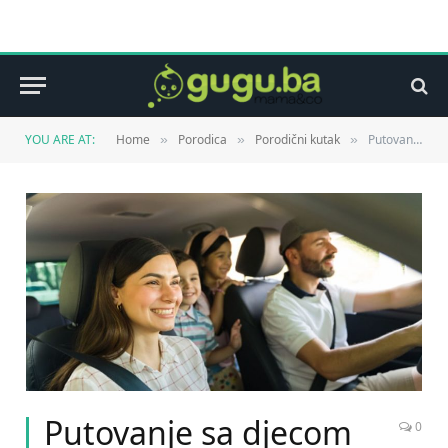
YOU ARE AT:
Home
Porodica
Porodični kutak
Putovanje sa djecom bez stresa- da li je moguće?
»
»
»
Putovanje sa djecom
0