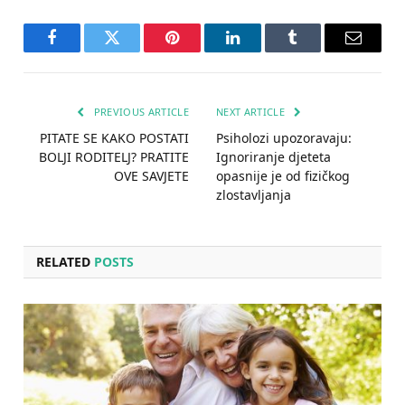
Facebook
Twitter
Pinterest
LinkedIn
Tumblr
Email
PREVIOUS ARTICLE
NEXT ARTICLE
PITATE SE KAKO POSTATI
Psiholozi upozoravaju:
BOLJI RODITELJ? PRATITE
Ignoriranje djeteta
OVE SAVJETE
opasnije je od fizičkog
zlostavljanja
RELATED
POSTS