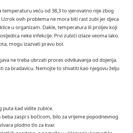
a temperaturu veću od 38,3 to vjerovatno nije zbog
a. Uzrok ovih problema ne mora biti rast zubi jer djeca
 klice u organizam. Dakle, temperatura ili proljev koji
osljedica neke infekcije. Prvi zubići izlaze veoma lako.
vota, mogu izazvati pravu bol.
ojava ne treba ubrzati proces odvikavanja od dojenja.
sti za bradavicu. Nemojte to shvatiti kao njegovu želju
puta kad vidite zubiċe.
 da beba zaspi s bočicom, bilo za vrijeme popodnevnog
stvara plodno tlo za kvar.