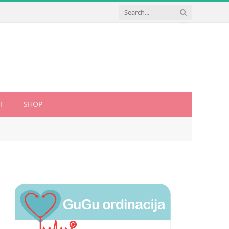
T
SHOP