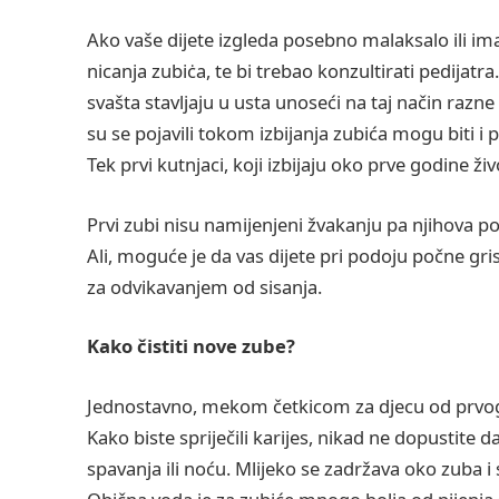
Ako vaše dijete izgleda posebno malaksalo ili im
nicanja zubiċa, te bi trebao konzultirati pedijatr
svašta stavljaju u usta unoseći na taj način razne
su se pojavili tokom izbijanja zubića mogu biti i p
Tek prvi kutnjaci, koji izbijaju oko prve godine ži
Prvi zubi nisu namijenjeni žvakanju pa njihova p
Ali, moguće je da vas dijete pri podoju počne gri
za odvikavanjem od sisanja.
Kako čistiti nove zube?
Jednostavno, mekom četkicom za djecu od prvog 
Kako biste spriječili karijes, nikad ne dopustite
spavanja ili noću. Mlijeko se zadržava oko zuba i 