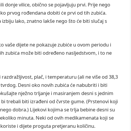
ili donje vilice, obično se pojavljuju prvi. Prije nego
oko prvog rođendana dobiti ċe prvi od tih zubića.
zbiju lako, znatno lakše nego što će biti slučaj s
Ako vaše dijete ne pokazuje zubiċe u ovom periodu i
rvih zubiċa može biti određeno nasljedstvom, i to ne
zdražljivost, plač, i temperaturu (ali ne više od 38,3
 tvrdog. Desni oko novih zubiċa će nabubriti i biti
kušajte nježno trljanje i masiranjem desni s jednim
i bi trebali biti izrađeni od čvrste gume. (Prstenovi koji
 nego dobra.) Lijekovi kojima se trlja bebine desni su
 nekoliko minuta. Neki od ovih medikamenata koji se
 koriste i dijete proguta pretjeranu količinu.