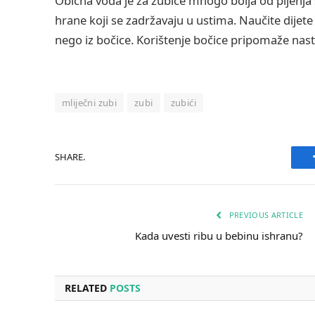
Obična voda je za zubiće mnogo bolja od pijenja
hrane koji se zadržavaju u ustima. Naučite dijete d
nego iz bočice. Korištenje bočice pripomaže nast
mliječni zubi
zubi
zubići
SHARE.
PREVIOUS ARTICLE
Kada uvesti ribu u bebinu ishranu?
RELATED
POSTS