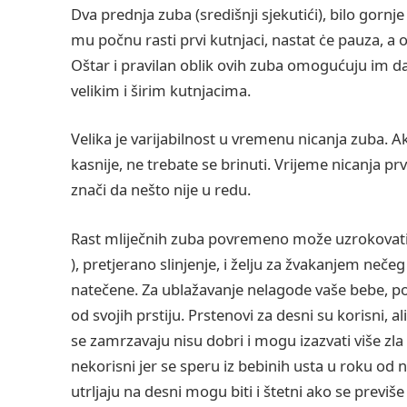
Dva prednja zuba (središnji sjekutići), bilo gornje 
mu počnu rasti prvi kutnjaci, nastat ċe pauza, a 
Oštar i pravilan oblik ovih zuba omogućuju im da i
velikim i širim kutnjacima.
Velika je varijabilnost u vremenu nicanja zuba. 
kasnije, ne trebate se brinuti. Vrijeme nicanja p
znači da nešto nije u redu.
Rast mliječnih zuba povremeno može uzrokovati ra
), pretjerano slinjenje, i želju za žvakanjem nečeg
natečene. Za ublažavanje nelagode vaše bebe, po
od svojih prstiju. Prstenovi za desni su korisni, al
se zamrzavaju nisu dobri i mogu izazvati više zla
nekorisni jer se speru iz bebinih usta u roku od
utrljaju na desni mogu biti i štetni ako se previše