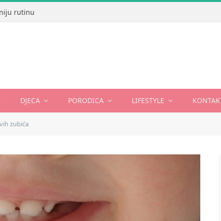
niju rutinu
DJECA
PORODICA
LIFESTYLE
KONTAK
vih zubića