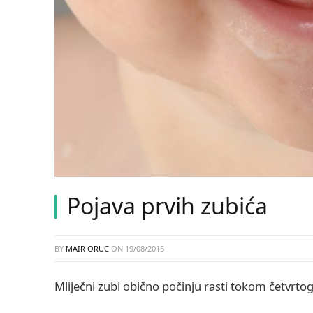
Pojava prvih zubića
BY
MAIR ORUC
ON
19/08/2015
Mliječni zubi obično počinju rasti tokom četvrt