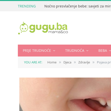
TRENDING
Noćno presvlačenje bebe: savjeti za mir
PRIJE TRUDNOĆE
TRUDNOĆA
BEBA
YOU ARE AT:
Home
Djeca
Zdravlje
Pojava pr
»
»
»