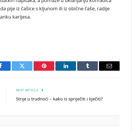
 slatkih napitaka, a pomaže u uklanjanju komadića
a pije iz čašice s kljunom ili iz obične čaše, radije
anku karijesa.
Facebook
Twitter
Pinterest
LinkedIn
Tumblr
Email
NEXT ARTICLE
Strije u trudnoći – kako is spriječiti i liječiti?