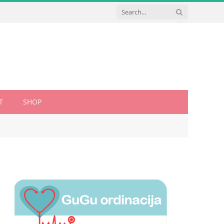
T
SHOP