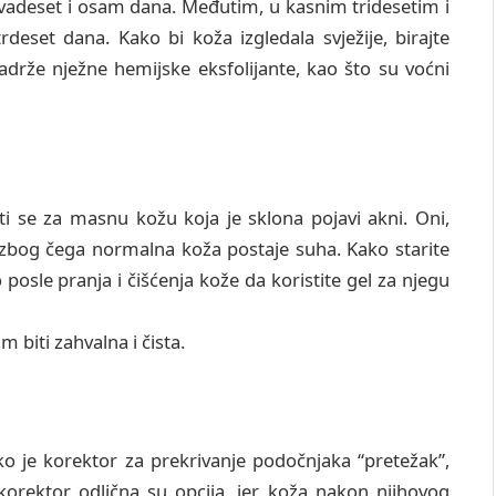
dvadeset i osam dana. Međutim, u kasnim tridesetim i
deset dana. Kako bi koža izgledala svježije, birajte
sadrže nježne hemijske eksfolijante, kao što su voćni
sti se za masnu kožu koja je sklona pojavi akni. Oni,
a zbog čega normalna koža postaje suha. Kako starite
 posle pranja i čišćenja kože da koristite gel za njegu
m biti zahvalna i čista.
ako je korektor za prekrivanje podočnjaka “pretežak”,
 korektor odlična su opcija, jer koža nakon njihovog