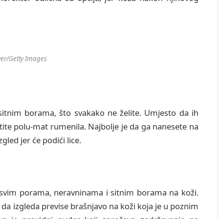
ver/Getty Images
sitnim borama, što svakako ne želite. Umjesto da ih
istite polu-mat rumenila. Najbolje je da ga nanesete na
gled jer će podići lice.
 svim porama, neravninama i sitnim borama na koži.
da izgleda previse brašnjavo na koži koja je u poznim