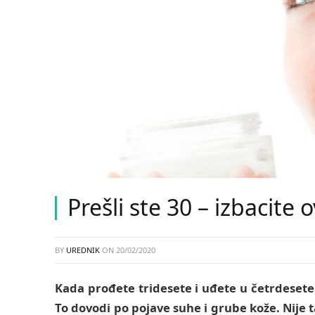
Prešli ste 30 – izbacite 
BY
UREDNIK
ON
20/02/2020
Kada prođete tridesete i uđete u četrdesete 
To dovodi po pojave suhe i grube kože. Nije ta