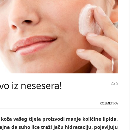
ovo iz nesesera!
0
KOZMETIKA
koža vašeg tijela proizvodi manje količine lipida.
jna da suho lice traži jaču hidrataciju, pojavljuju