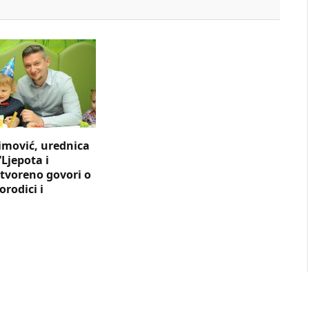
simović, urednica
Ljepota i
otvoreno govori o
orodici i
u