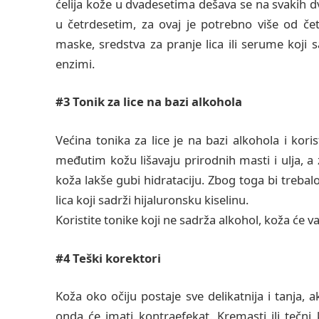
ćelija kože u dvadesetima dešava se na svakih 
u četrdesetim, za ovaj je potrebno više od četr
maske, sredstva za pranje lica ili serume koji 
enzimi.
#3 Tonik za lice na bazi alkohola
Većina tonika za lice je na bazi alkohola i kori
međutim kožu lišavaju prirodnih masti i ulja, 
koža lakše gubi hidrataciju. Zbog toga bi trebalo
lica koji sadrži hijaluronsku kiselinu.
Koristite tonike koji ne sadrža alkohol, koža će va
#4 Teški korektori
Koža oko očiju postaje sve delikatnija i tanja, 
onda će imati kontraefekat. Kremasti ili tečni