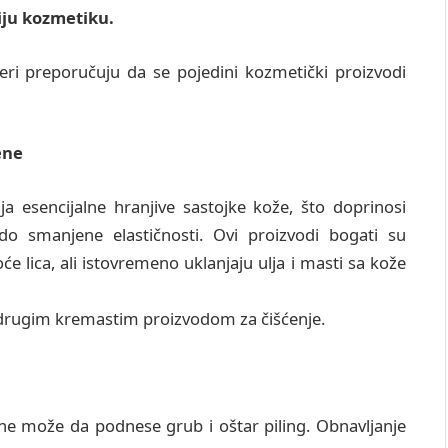
čiju kozmetiku.
keri preporučuju da se pojedini kozmetički proizvodi
ene
ja esencijalne hranjive sastojke kože, što doprinosi
 smanjene elastičnosti. Ovi proizvodi bogati su
e lica, ali istovremeno uklanjaju ulja i masti sa kože
 drugim kremastim proizvodom za čišćenje.
a ne može da podnese grub i oštar piling. Obnavljanje