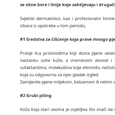
se sitne bore i linije koje zahtijevaju i druga
Svjetski dermatolozi, kao i profesionalni šmin
izbace iz upotrebe u tom periodu.
#1 Sredstva za čišćenje koja prave mnogo pj
Pranje lica proizvodima koji dosta pjene uklan
nastanku suhe kože, a vremenom dovodi i do
sufaktantima, molekulima koje eliminišu nečistoć
koja su odgovorna za njen gladak izgled.
Zamijenite pjene mlijekom, balzamom ili nekim
#2 Grubi piling
Koža koja stari veoma je osjetljiva što znači d