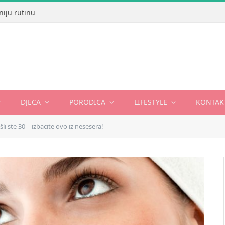
niju rutinu
DJECA
PORODICA
LIFESTYLE
KONTAK
šli ste 30 – izbacite ovo iz nesesera!