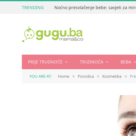
TRENDING
Noćno presvlačenje bebe: savjeti za mir
PRIJE TRUDNOĆE
TRUDNOĆA
BEBA
YOU ARE AT:
Home
Porodica
Kozmetika
Pre
»
»
»