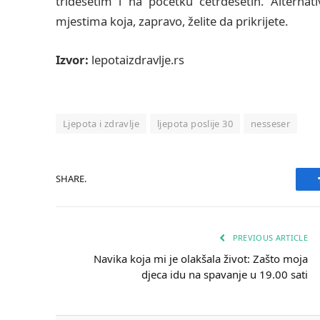
tridesetim i na početku četrdesetih. Alternat
mjestima koja, zapravo, želite da prikrijete.
Izvor:
lepotaizdravlje.rs
Ljepota i zdravlje
ljepota poslije 30
nesseser
SHARE.
PREVIOUS ARTICLE
Navika koja mi je olakšala život: Zašto moja
djeca idu na spavanje u 19.00 sati