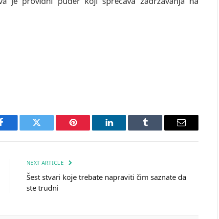
iva je providni puder koji sprečava zadržavanja na
Facebook
Twitter
Pinterest
LinkedIn
Tumblr
Email
NEXT ARTICLE
Šest stvari koje trebate napraviti čim saznate da
ste trudni