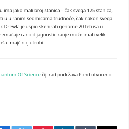
 ima jako mali broj stanica – čak svega 125 stanica,
diti u u ranim sedmicama trudnoće, čak nakon svega
dr. Drewla je uspio skenirati genome 20 fetusa u
emaćaje rano dijagnosticiranje može imati velik
još u majčinoj utrobi.
uantum Of Science
čiji rad podržava Fond otvoreno