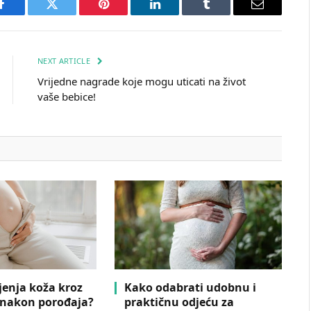
Facebook
Twitter
Pinterest
LinkedIn
Tumblr
Email
NEXT ARTICLE
Vrijedne nagrade koje mogu uticati na život
vaše bebice!
jenja koža kroz
Kako odabrati udobnu i
 nakon porođaja?
praktičnu odjeću za