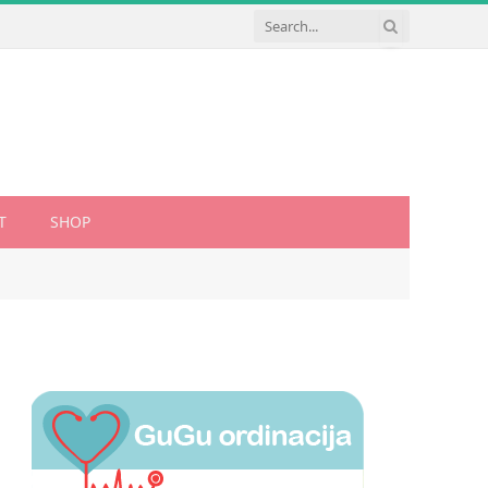
T
SHOP