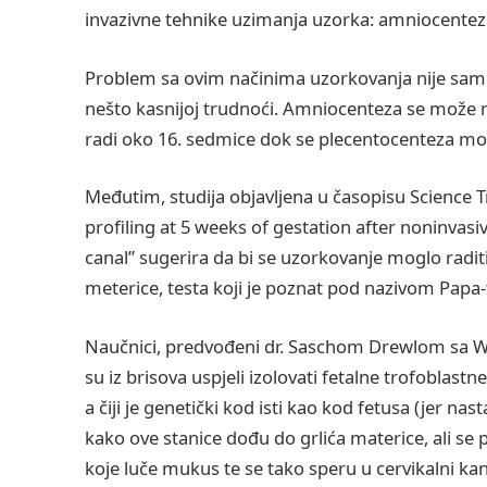
invazivne tehnike uzimanja uzorka: amniocentez
Problem sa ovim načinima uzorkovanja nije samo n
nešto kasnijoj trudnoći. Amniocenteza se može r
radi oko 16. sedmice dok se plecentocenteza mo
Međutim, studija objavljena u časopisu Science
profiling at 5 weeks of gestation after noninvasi
canal” sugerira da bi se uzorkovanje moglo radi
meterice, testa koji je poznat pod nazivom Papa-
Naučnici, predvođeni dr. Saschom Drewlom sa Wa
su iz brisova uspjeli izolovati fetalne trofoblastn
a čiji je genetički kod isti kao kod fetusa (jer na
kako ove stanice dođu do grlića materice, ali s
koje luče mukus te se tako speru u cervikalni kan