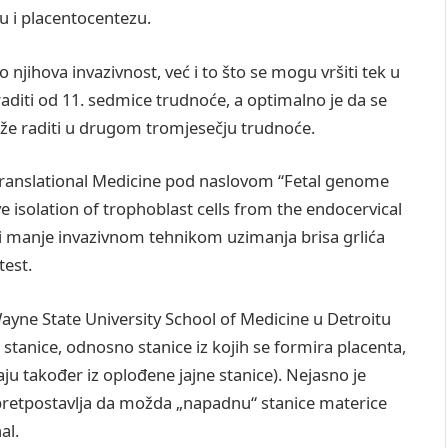
u i placentocentezu.
jihova invazivnost, već i to što se mogu vršiti tek u
aditi od 11. sedmice trudnoće, a optimalno je da se
že raditi u drugom tromjesečju trudnoće.
 Translational Medicine pod naslovom “Fetal genome
ve isolation of trophoblast cells from the endocervical
ti manje invazivnom tehnikom uzimanja brisa grlića
test.
yne State University School of Medicine u Detroitu
e stanice, odnosno stanice iz kojih se formira placenta,
staju također iz oplođene jajne stanice). Nejasno je
e pretpostavlja da možda „napadnu“ stanice materice
al.