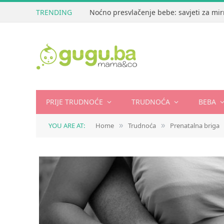
TRENDING
Noćno presvlačenje bebe: savjeti za mir
PRIJE TRUDNOĆE
TRUDNOĆA
BEBA
YOU ARE AT:
Home
Trudnoća
Prenatalna briga
»
»