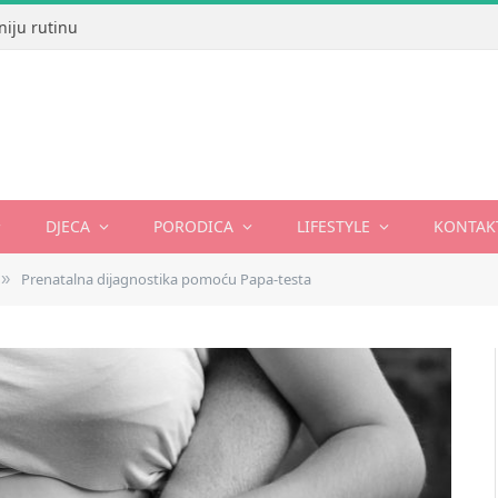
niju rutinu
DJECA
PORODICA
LIFESTYLE
KONTAK
Prenatalna dijagnostika pomoću Papa-testa
»