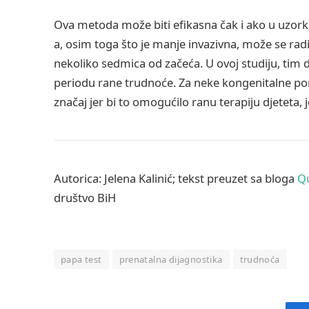
Ova metoda može biti efikasna čak i ako u uzorku
a, osim toga što je manje invazivna, može se ra
nekoliko sedmica od začeća. U ovoj studiju, tim 
periodu rane trudnoće. Za neke kongenitalne por
značaj jer bi to omogućilo ranu terapiju djeteta, 
Autorica:
Jelena
Kalinić
; tekst preuzet sa bloga
Q
društvo BiH
papa test
prenatalna dijagnostika
trudnoća