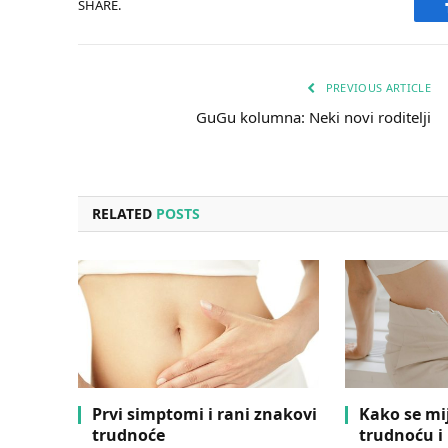
SHARE.
PREVIOUS ARTICLE
GuGu kolumna: Neki novi roditelji
RELATED
POSTS
Prvi simptomi i rani znakovi
Kako se mi
trudnoće
trudnoću i