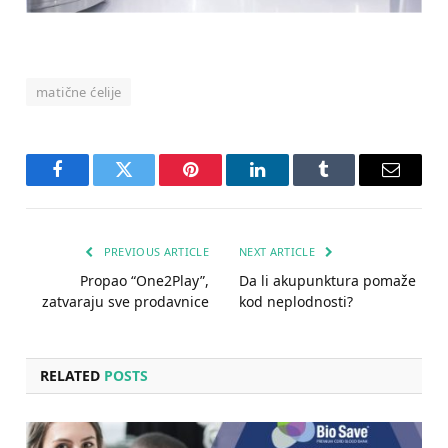
matične ćelije
Facebook
Twitter
Pinterest
LinkedIn
Tumblr
Email
PREVIOUS ARTICLE
NEXT ARTICLE
Propao “One2Play”,
Da li akupunktura pomaže
zatvaraju sve prodavnice
kod neplodnosti?
RELATED
POSTS