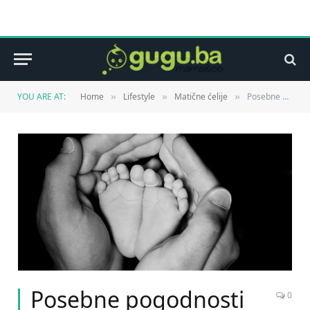
YOU ARE AT:
Home
Lifestyle
Matične ćelije
Posebne pogodnosti za čuvanje matičnih ćelija
»
»
»
Posebne pogodnosti
0