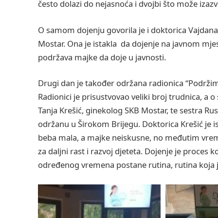
često dolazi do nejasnoća i dvojbi što može izaz
O samom dojenju govorila je i doktorica Vajdana 
Mostar. Ona je istakla da dojenje na javnom mjes
podržava majke da doje u javnosti.
Drugi dan je također održana radionica “Podržimo
Radionici je prisustvovao veliki broj trudnica, a
Tanja Krešić, ginekolog SKB Mostar, te sestra Rus
održanu u Širokom Brijegu. Doktorica Krešić je i
beba mala, a majke neiskusne, no međutim vrem
za daljni rast i razvoj djeteta. Dojenje je proces k
određenog vremena postane rutina, rutina koja je