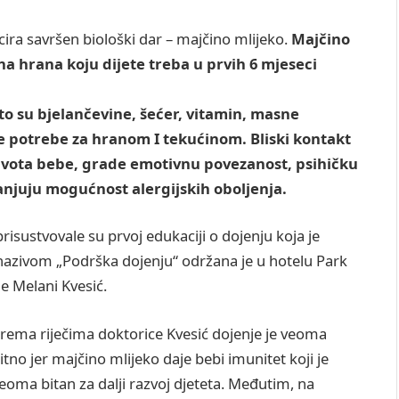
ira savršen biološki dar – majčino mlijeko.
Majčino
ina hrana koju dijete treba u prvih 6 mjeseci
što su bjelančevine, šećer, vitamin, masne
je potrebe za hranom I tekućinom. Bliski kontakt
ivota bebe, grade emotivnu povezanost, psihičku
anjuju mogućnost alergijskih oboljenja.
risustvovale su prvoj edukaciji o dojenju koja je
nazivom „Podrška dojenju“ održana je u hotelu Park
e Melani Kvesić.
rema riječima doktorice Kvesić dojenje je veoma
itno jer majčino mlijeko daje bebi imunitet koji je
eoma bitan za dalji razvoj djeteta. Međutim, na