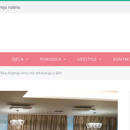
 za radoznale mališane!
DJECA
PORODICA
LIFESTYLE
KONTAK
ška dojenju kroz niz edukacija u BiH