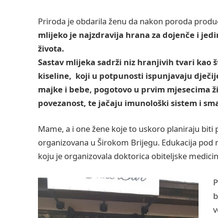
Priroda je obdarila ženu da nakon poroda produc
mlijeko je najzdravija hrana za dojenče i jed
života.
Sastav mlijeka sadrži niz hranjivih tvari kao 
kiseline, koji u potpunosti ispunjavaju dječi
majke i bebe, pogotovo u prvim mjesecima ž
povezanost, te jačaju imunološki sistem i sm
Mame, a i one žene koje to uskoro planiraju biti p
organizovana u Širokom Brijegu. Edukacija pod 
koju je organizovala doktorica obiteljske medicin
P
b
v