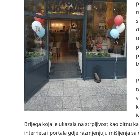
p
m
s
d
u
p
p
l
P
t
v
k
M
Brijega koja je ukazala na strpljivost kao bitnu 
interneta i portala gdje razmjenjuju mišljenja 