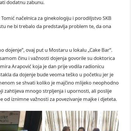
vati dodatnu zabunu.
Tomić načelnica za ginekologiju i porodiljstvo SKB
tu ne bi trebalo da predstavlja problem te, da ona
 dojenje”, ovaj put u Mostaru u lokalu „Cake Bar“.
 o samom činu i važnosti dojenja govorile su doktorica
mira Arapović koja je dan prije vodila radionicu
stakla da dojenje bude veoma teško u početku jer je
enom se shvati koliko je majčino mlijeko neophodno
oji zahtijeva mnogo strpljenja i upornosti, ali poslije
 od iznimne važnosti za povezivanje majke i djeteta.