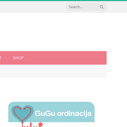
T
SHOP