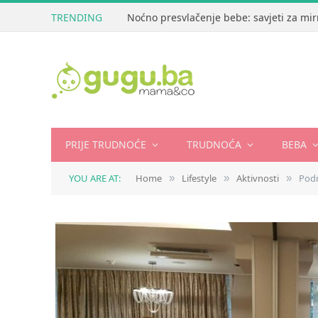
TRENDING
Stigla je Peppa Pig kolekcija slikovnica
PRIJE TRUDNOĆE
TRUDNOĆA
BEBA
YOU ARE AT:
Home
Lifestyle
Aktivnosti
Podr
»
»
»