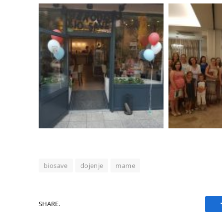
biosave
dojenje
mame
SHARE.