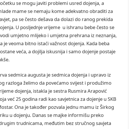
očetku se mogu javiti problemi usred dojenja, a
lade mame se nemaju kome adekvatno obraditi za
avjet, pa se često dešava da dolazi do ranog prekida
ojenja. U posljednje vrijeme u ishranu bebe često se
vodi umjetno mlijeko i umjetna prehrana iz neznanja,
a je veoma bitno istaći važnost dojenja. Kada beba
ostane veća, a dojilja iskusnija i samo dojenje postaje
akše.
rva sedmica augusta je sedmica dojenja i upravo iz
og razloga želimo da povećamo svijest i produžimo
rijeme dojenja, istakla je sestra Rusmira Arapović
oja već 25 godina radi kao savjetnica za dojenje u SKB
ostar. Ona je također pozvala jednu mamu iz Širkog
kariku u dojenju. Danas se majke informišu preko
sa drugim trudnicama, međutim bez stručnog savjeta